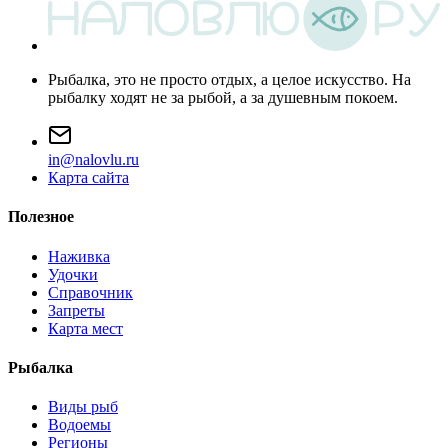
Рыбалка, это не просто отдых, а целое искусство. На
рыбалку ходят не за рыбой, а за душевным покоем.
i
n
@
n
a
l
o
v
l
u
.
r
u
Карта сайта
Полезное
Наживка
Удочки
Справочник
Запреты
Карта мест
Рыбалка
Виды рыб
Водоемы
Регионы