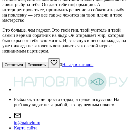
ловит рыбу за тебя. Он дает тебе информацию. А
интерпретировать ее, принимать решение и соблазнить рыбу
на поклевку — это все так же ложится на твои плечи и твое
мастерство.
Это больше, чем гаджет. Это твой гид, твой учитель и твой
самый верный соратник на льду. Он открывает мир, который
был скрыт от тебя всю жизнь. И, заглянув в него однажды, ты
уже никогда не захочешь возвращаться к слепой игре с
невидимым партнером.
0
Назад в каталог
Связаться
Позвонить
Рыбалка, это не просто отдых, а целое искусство. На
рыбалку ходят не за рыбой, а за душевным покоем.
i
n
@
n
a
l
o
v
l
u
.
r
u
Карта сайта