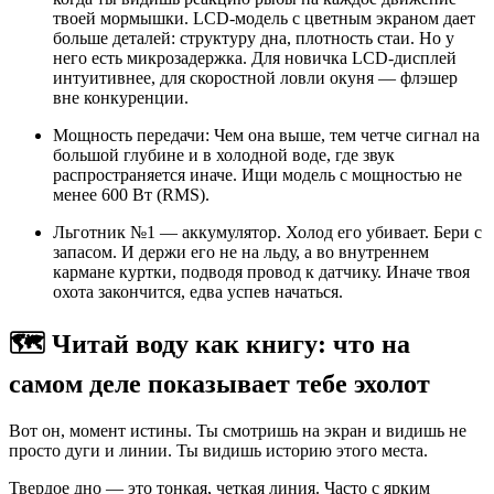
твоей мормышки. LCD-модель с цветным экраном дает
больше деталей: структуру дна, плотность стаи. Но у
него есть микрозадержка. Для новичка LCD-дисплей
интуитивнее, для скоростной ловли окуня — флэшер
вне конкуренции.
Мощность передачи: Чем она выше, тем четче сигнал на
большой глубине и в холодной воде, где звук
распространяется иначе. Ищи модель с мощностью не
менее 600 Вт (RMS).
Льготник №1 — аккумулятор. Холод его убивает. Бери с
запасом. И держи его не на льду, а во внутреннем
кармане куртки, подводя провод к датчику. Иначе твоя
охота закончится, едва успев начаться.
🗺️ Читай воду как книгу: что на
самом деле показывает тебе эхолот
Вот он, момент истины. Ты смотришь на экран и видишь не
просто дуги и линии. Ты видишь историю этого места.
Твердое дно — это тонкая, четкая линия. Часто с ярким