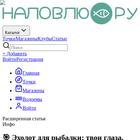
Каталог
Точки
Магазины
Клубы
Статьи
+ Добавить
Войти
Регистрация
Главная
Точки
Магазины
Водоемы
Войти
Расширенная статья
Инфо
🎯 Эхолот для рыбалки: твои глаза,