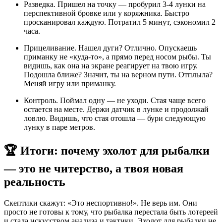
Разведка. Пришел на точку — пробурил 3-4 лунки на
перспективной бровке или у коряжника. Быстро
просканировал каждую. Потратил 5 минут, сэкономил 2
часа.
Прицеливание. Нашел дуги? Отлично. Опускаешь
приманку не «куда-то», а прямо перед носом рыбы. Ты
видишь, как она на экране реагирует на твою игру.
Подошла ближе? Значит, ты на верном пути. Отплыла?
Меняй игру или приманку.
Контроль. Поймал одну — не уходи. Стая чаще всего
остается на месте. Держи датчик в лунке и продолжай
ловлю. Видишь, что стая отошла — бури следующую
лунку в паре метров.
🏆 Итоги: почему эхолот для рыбалки
— это не читерство, а твоя новая
реальность
Скептики скажут: «Это неспортивно!». Не верь им. Они
просто не готовы к тому, что рыбалка перестала быть лотереей
и стала искусством анализа и тактики. Эхолот для рыбалки не