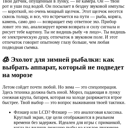
Твой датчик, опущенный в лунку, — не камера. Он — твой
рот и уши под водой. Он посылает в бездну звуковой импульс
— короткий, но очень мощный щелчок. Этот щелчок несется
сквозь толщу, и все, что встречается на пути — рыба, коряга,
камень, само дно — возвращает ему ответное эхо. Прибор
ловит это эхо, анализирует время возврата и силу сигнала и
рисует тебе картину. Ты не видишь рыбу «в лицо». Ты видишь
ее электрическую душу, отпечаток в звуковом поле. И этот
отпечаток говорит опытному глазу больше, чем любая
подводная съемка.
🧊 Эхолот для зимней рыбалки: как
выбрать аппарат, который не подведет
на морозе
Летом сойдет почти любой. Но зима — это спецоперация.
Здесь техника должна быть иной. Мороз, падающая в лунку
снежная крупа, батарея, которая на холоде разряжается втрое
быстрее. Твой выбор — это вопрос выживания твоей тактики.
Флэшер или LCD? Флэшер — это аналоговая классика.
Круглый экран, где цели отображаются в реальном
времени без задержек. Идеален для игры с приманкой,
когда ты видишь реакцию рыбы на каждое движение