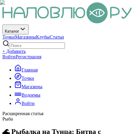
Каталог
Точки
Магазины
Клубы
Статьи
+ Добавить
Войти
Регистрация
Главная
Точки
Магазины
Водоемы
Войти
Расширенная статья
Рыба
🌊 Рыбалка на Тунца: Битва с