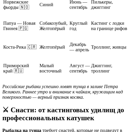
Норвежские
Июнь —
Пилькеры,
Синий
фьорды 🇳🇴
сентябрь
джиггинг
Папуа — Новая
Собакозубый,
Круглый
Кастинг с лодки
Гвинея 🇵🇬
Желтопёрый
год
на границе рифов
Декабрь
Коста-Рика 🇨🇷
Желтопёрый
Троллинг, живцы
— апрель
Приморский
Малый
Август —
Джиггинг,
край 🇷🇺
восточный
сентябрь
троллинг
Российские рыбаки успешно ловят тунца в заливе Петра
Великого. Раннее утро и внимание к чайкам, кружащим над
поверхностью — верный признак косяка.
⚔️ Снасти: от кастинговых удилищ до
профессиональных катушек
Рыбалка на тунца
требует снастей, которые не подведут в