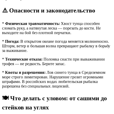
⚠️ Опасности и законодательство
*
Физическая травматичность:
Хвост тунца способен
сломать руку, а натянутая леска — порезать до кости. Не
выходите на бой без плотной перчатки.
*
Погода:
В открытом океане погода меняется молниеносно.
Шторм, ветер и большая волна превращают рыбалку в борьбу
за выживание.
*
Технические отказа:
Поломка снасти при вываживании
трофея — не редкость. Берите запас.
*
Квоты и разрешения:
Лов синего тунца в Средиземном
море строго лимитирован. Нарушение грозит огромными
штрафами. В российских водах любительская рыбалка
разрешена без специальных лицензий.
🍽️ Что делать с уловом: от сашими до
стейков на углях