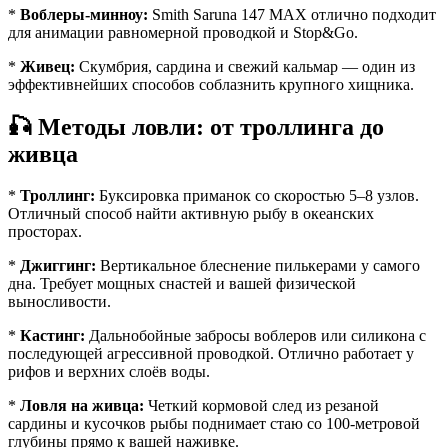
*
Воблеры-минноу:
Smith Saruna 147 MAX отлично подходит
для анимации равномерной проводкой и Stop&Go.
*
Живец:
Скумбрия, сардина и свежий кальмар — один из
эффективнейших способов соблазнить крупного хищника.
🎣 Методы ловли: от троллинга до
живца
*
Троллинг:
Буксировка приманок со скоростью 5–8 узлов.
Отличный способ найти активную рыбу в океанских
просторах.
*
Джиггинг:
Вертикальное блеснение пилькерами у самого
дна. Требует мощных снастей и вашей физической
выносливости.
*
Кастинг:
Дальнобойные забросы воблеров или силикона с
последующей агрессивной проводкой. Отлично работает у
рифов и верхних слоёв воды.
*
Ловля на живца:
Четкий кормовой след из резаной
сардины и кусочков рыбы поднимает стаю со 100-метровой
глубины прямо к вашей наживке.