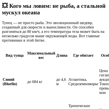
💥 Кого мы ловим: не рыба, а стальной
мускул океана
Тунец — не просто рыба. Это эволюционный шедевр,
созданный для скорости и выносливости. Он способен
разгоняться до 80 км/ч, а его температура тела может быть на
несколько градусов выше окружающей воды. Вот главные
противники в этой битве.
Максимальный
Вид тунца
Длина
Где обитает
Особ
вес
Цена 
гиган
Синий
до 4,6
Атлантика,
аукци
до 684 кг
(Bluefin)
м
Средиземноморье
Токи
превы
млн
Тропические