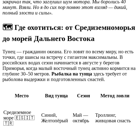
закричал так, что заглушил шум мотора. Мы боролись 40
минут. Взяли. Но я до сих пор помню этот взгляд — дикий,
полный злости и силы».
🗺️ Где охотиться: от Средиземноморья
до морей Дальнего Востока
Тунец — гражданин океана. Его ловят по всему миру, но есть
точки, где шансы на встречу с гигантом максимальны. В
российских водах сезон начинается в августе у берегов
Приморья, когда малый восточный тунец активно кормится на
глубине 30–50 метров.
Рыбалка на тунца
здесь требует от
рыболова выдержки и подготовленных снастей.
Место
Вид тунца
Сезон
Метод ловли
Средиземное
Синий,
Май —
Троллинг,
море 🇪🇸🇮🇹
Желтопёрый
октябрь
живцовая снасть
🇹🇷