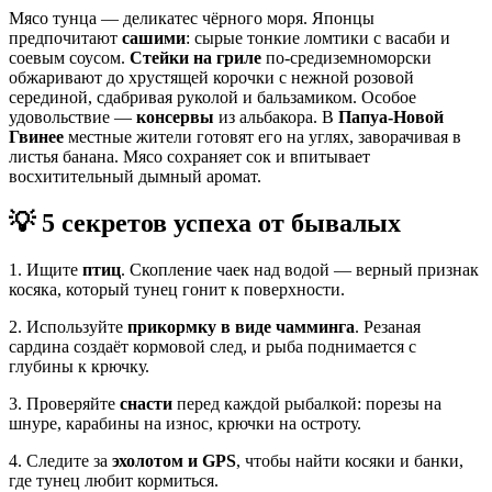
Мясо тунца — деликатес чёрного моря. Японцы
предпочитают
сашими
: сырые тонкие ломтики с васаби и
соевым соусом.
Стейки на гриле
по-средиземноморски
обжаривают до хрустящей корочки с нежной розовой
серединой, сдабривая руколой и бальзамиком. Особое
удовольствие —
консервы
из альбакора. В
Папуа-Новой
Гвинее
местные жители готовят его на углях, заворачивая в
листья банана. Мясо сохраняет сок и впитывает
восхитительный дымный аромат.
💡 5 секретов успеха от бывалых
1. Ищите
птиц
. Скопление чаек над водой — верный признак
косяка, который тунец гонит к поверхности.
2. Используйте
прикормку в виде чамминга
. Резаная
сардина создаёт кормовой след, и рыба поднимается с
глубины к крючку.
3. Проверяйте
снасти
перед каждой рыбалкой: порезы на
шнуре, карабины на износ, крючки на остроту.
4. Следите за
эхолотом и GPS
, чтобы найти косяки и банки,
где тунец любит кормиться.