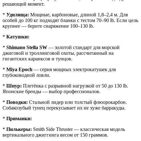
решающий момент.
*
Удилища:
Мощные, карбоновые, длиной 1,8–2,4 м. Для
особей до 100 кг подходят бланки с тестом 70–90 lb. Если цель
крупнее — берите снаряжение 100–130 lb.
*
Катушки:
*
Shimano Stella SW
— золотой стандарт для морской
джиговой и троллинговой охоты, рассчитанный на
гигантских каранксов и тунцов.
*
Miya Epoch
— серия мощных электрокатушек для
глубоководной ловли.
*
Шнур:
Плетёнка с разрывной нагрузкой от 50 до 130 lb.
Японские бренды — выбор профессионалов.
*
Поводки:
Стальной лидер или толстый флюорокарбон.
Собакозубый тунец перекусывает их не хуже барракуды.
*
Приманки:
*
Пилькеры:
Smith Side Thruster — классическая модель
вертикального джиггинга весом от 150 граммов.