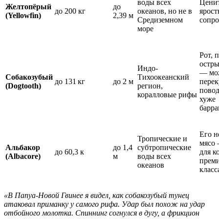
воды всех
Ценит
Желтопёрый
до
до 200 кг
океанов, но не в
ярост
(Yellowfin)
2,39 м
Средиземном
сопро
море
Рот, 
остры
Индо-
— мо
Собакозубый
Тихоокеанский
до 131 кг
до 2 м
перек
(Dogtooth)
регион,
повод
коралловые рифы
хуже
барра
Его н
Тропические и
мясо 
Альбакор
до 1,4
субтропические
до 60,3 к
для к
(Albacore)
м
воды всех
прем
океанов
класс
«В Папуа-Новой Гвинее я видел, как собакозубый тунец
атаковал приманку у самого рифа. Удар был похож на удар
отбойного молотка. Спиннинг согнулся в дугу, а фрикцион