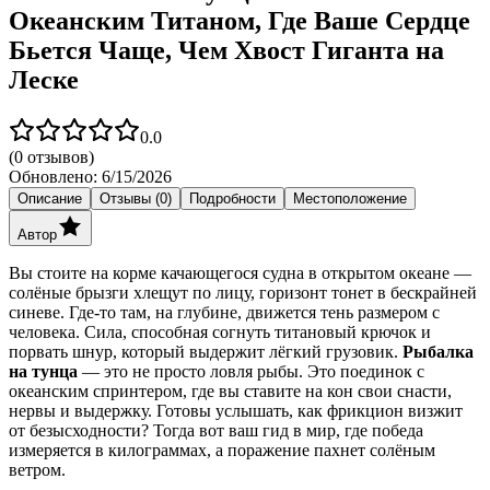
Океанским Титаном, Где Ваше Сердце
Бьется Чаще, Чем Хвост Гиганта на
Леске
0.0
(
0
отзывов)
Обновлено:
6/15/2026
Описание
Отзывы (0)
Подробности
Местоположение
Автор
Вы стоите на корме качающегося судна в открытом океане —
солёные брызги хлещут по лицу, горизонт тонет в бескрайней
синеве. Где-то там, на глубине, движется тень размером с
человека. Сила, способная согнуть титановый крючок и
порвать шнур, который выдержит лёгкий грузовик.
Рыбалка
на тунца
— это не просто ловля рыбы. Это поединок с
океанским спринтером, где вы ставите на кон свои снасти,
нервы и выдержку. Готовы услышать, как фрикцион визжит
от безысходности? Тогда вот ваш гид в мир, где победа
измеряется в килограммах, а поражение пахнет солёным
ветром.