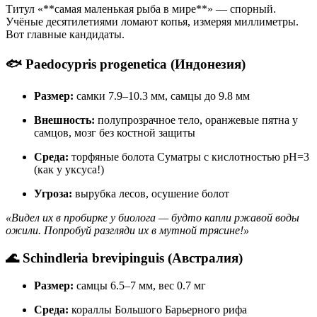
Титул «**самая маленькая рыба в мире**» — спорный.
Учёные десятилетиями ломают копья, измеряя миллиметры.
Вот главные кандидаты.
🐟 Paedocypris progenetica (Индонезия)
Размер:
самки 7.9–10.3 мм, самцы до 9.8 мм
Внешность:
полупрозрачное тело, оранжевые пятна у
самцов, мозг без костной защиты
Среда:
торфяные болота Суматры с кислотностью pH=3
(как у уксуса!)
Угроза:
вырубка лесов, осушение болот
«Видел их в пробирке у биолога — будто капли ржавой воды
ожили. Попробуй разгляди их в мутной трясине!»
🌊 Schindleria brevipinguis (Австралия)
Размер:
самцы 6.5–7 мм, вес 0.7 мг
Среда:
кораллы Большого Барьерного рифа