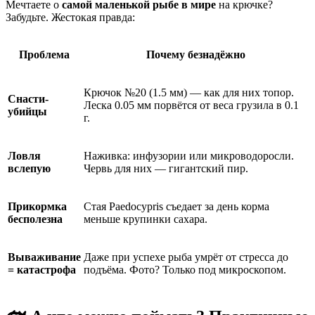
Мечтаете о
самой маленькой рыбе в мире
на крючке?
Забудьте. Жестокая правда:
Проблема
Почему безнадёжно
Крючок №20 (1.5 мм) — как для них топор.
Снасти-
Леска 0.05 мм порвётся от веса грузила в 0.1
убийцы
г.
Ловля
Наживка: инфузории или микроводоросли.
вслепую
Червь для них — гигантский пир.
Прикормка
Стая Paedocypris съедает за день корма
бесполезна
меньше крупинки сахара.
Вываживание
Даже при успехе рыба умрёт от стресса до
= катастрофа
подъёма. Фото? Только под микроскопом.