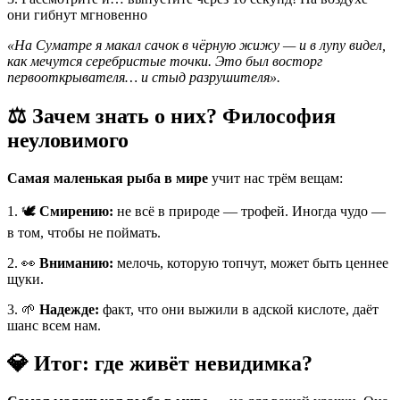
они гибнут мгновенно
«На Суматре я макал сачок в чёрную жижу — и в лупу видел,
как мечутся серебристые точки. Это был восторг
первооткрывателя… и стыд разрушителя».
⚖️ Зачем знать о них? Философия
неуловимого
Самая маленькая рыба в мире
учит нас трём вещам:
1. 🕊️
Смирению:
не всё в природе — трофей. Иногда чудо —
в том, чтобы не поймать.
2. 👀
Вниманию:
мелочь, которую топчут, может быть ценнее
щуки.
3. 🌱
Надежде:
факт, что они выжили в адской кислоте, даёт
шанс всем нам.
💎 Итог: где живёт невидимка?