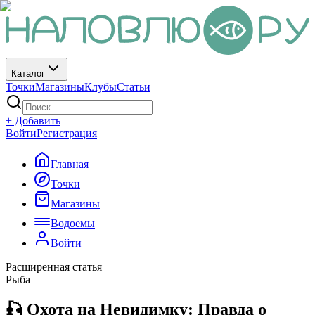
Каталог
Точки
Магазины
Клубы
Статьи
+ Добавить
Войти
Регистрация
Главная
Точки
Магазины
Водоемы
Войти
Расширенная статья
Рыба
🎣 Охота на Невидимку: Правда о