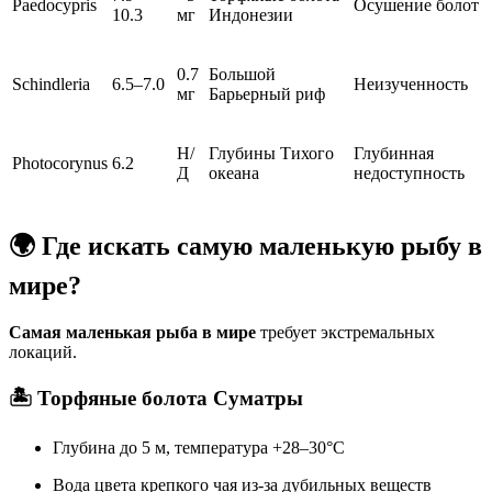
Paedocypris
Осушение болот
10.3
мг
Индонезии
0.7
Большой
Schindleria
6.5–7.0
Неизученность
мг
Барьерный риф
Н/
Глубины Тихого
Глубинная
Photocorynus
6.2
Д
океана
недоступность
🌍 Где искать самую маленькую рыбу в
мире?
Самая маленькая рыба в мире
требует экстремальных
локаций.
🏝️ Торфяные болота Суматры
Глубина до 5 м, температура +28–30°C
Вода цвета крепкого чая из-за дубильных веществ