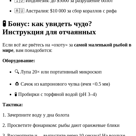
🇮🇩 Индонезия: до $5000 за разрушение болот
🇦🇺 Австралия: $10 000 за сбор кораллов с рифа
🧪 Бонус: как увидеть чудо?
Инструкция для отчаянных
Если всё же рвётесь на «охоту» за
самой маленькой рыбой в
мире
, вам понадобится:
Оборудование:
🔍 Лупа 20× или портативный микроскоп
🧲 Сачок из капронового чулка (ячея <0.5 мм)
🧪 Пробирки с торфяной водой (pH 3–4)
Тактика:
1. Зачерпните воду у дна болота
2. Просветите фонариком: рыбы дают оранжевые блики
3. Рассмотрите и… выпустите через 10 секунд! На воздухе