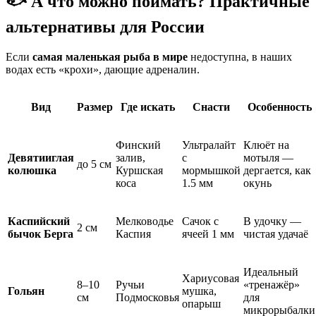
🐟 А что можно поймать? Практичные
альтернативы для России
Если
самая маленькая рыба в мире
недоступна, в наших
водах есть «крохи», дающие адреналин.
Вид
Размер
Где искать
Снасти
Особенность
Финский
Ультралайт
Клюёт на
Девятииглая
залив,
с
мотыля —
до 5 см
колюшка
Куршская
мормышкой
дергается, как
коса
1.5 мм
окунь
Каспийский
Мелководье
Сачок с
В удочку —
2 см
бычок Берга
Каспия
ячеей 1 мм
чистая удачаё
Идеальный
Хариусовая
8–10
Ручьи
«тренажёр»
Гольян
мушка,
см
Подмосковья
для
опарыш
микрорыбалки