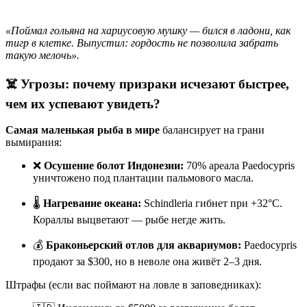
«Поймал гольяна на хариусовую мушку — бился в ладони, как
тигр в клетке. Выпустил: гордость не позволила забрать
такую мелочь».
☠️ Угрозы: почему призраки исчезают быстрее,
чем их успевают увидеть?
Самая маленькая рыба в мире
балансирует на грани
вымирания:
❌
Осушение болот Индонезии:
70% ареала Paedocypris
уничтожено под плантации пальмового масла.
🌡️
Нагревание океана:
Schindleria гибнет при +32°C.
Кораллы выцветают — рыбе негде жить.
💰
Браконьерский отлов для аквариумов:
Paedocypris
продают за $300, но в неволе она живёт 2–3 дня.
Штрафы (если вас поймают на ловле в заповедниках):