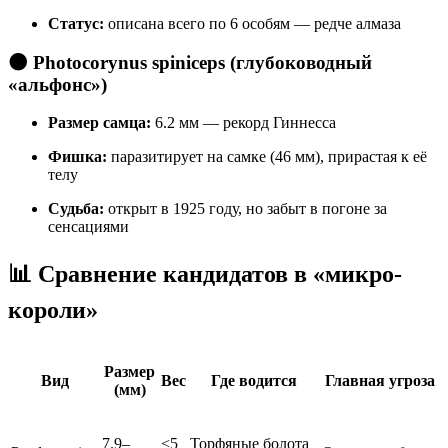
Статус:
описана всего по 6 особям — редче алмаза
🌑 Photocorynus spiniceps (глубоководный
«альфонс»)
Размер самца:
6.2 мм — рекорд Гиннесса
Фишка:
паразитирует на самке (46 мм), прирастая к её
телу
Судьба:
открыт в 1925 году, но забыт в погоне за
сенсациями
📊 Сравнение кандидатов в «микро-
короли»
Размер
Вид
Вес
Где водится
Главная угроза
(мм)
7.9–
<5
Торфяные болота