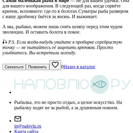
Самая маленькая рыба в мире
— не для вашей удочки. Она
для вашего воображения. В следующий раз, когда сорвёте
крючок, вспомните: где-то в болотах Суматры рыба размером
с вашу дробинку бьётся за жизнь. И выживает.
А мы, рыбаки, можем лишь снять шляпу перед этим чудом
эволюции. И оставить болота в покое.
🎣
P.S. Если когда-нибудь увидите в пробирке серебристую
точку — не пытайтесь её зацепить крючком. Просто
улыбнитесь. Вы встретили легенду.
0
Назад в каталог
Связаться
Позвонить
Рыбалка, это не просто отдых, а целое искусство. На
рыбалку ходят не за рыбой, а за душевным покоем.
i
n
@
n
a
l
o
v
l
u
.
r
u
Карта сайта