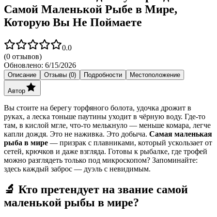
Самой Маленькой Рыбе в Мире,
Которую Вы Не Поймаете
0.0
(
0
отзывов)
Обновлено:
6/15/2026
Описание
Отзывы (0)
Подробности
Местоположение
Автор
Вы стоите на берегу торфяного болота, удочка дрожит в
руках, а леска тоньше паутины уходит в чёрную воду. Где-то
там, в кислой мгле, что-то мелькнуло — меньше комара, легче
капли дождя. Это не наживка. Это добыча.
Самая маленькая
рыба в мире
— призрак с плавниками, который ускользает от
сетей, крючков и даже взгляда. Готовы к рыбалке, где трофей
можно разглядеть только под микроскопом? Запоминайте:
здесь каждый заброс — дуэль с невидимым.
🔬 Кто претендует на звание самой
маленькой рыбы в мире?