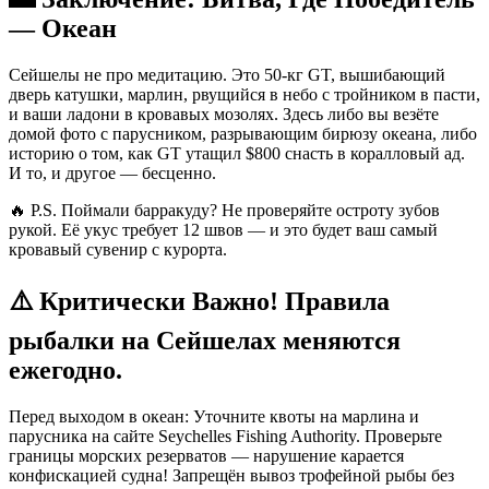
— Океан
Сейшелы не про медитацию. Это 50-кг GT, вышибающий
дверь катушки, марлин, рвущийся в небо с тройником в пасти,
и ваши ладони в кровавых мозолях. Здесь либо вы везёте
домой фото с парусником, разрывающим бирюзу океана, либо
историю о том, как GT утащил $800 снасть в коралловый ад.
И то, и другое — бесценно.
🔥 P.S. Поймали барракуду? Не проверяйте остроту зубов
рукой. Её укус требует 12 швов — и это будет ваш самый
кровавый сувенир с курорта.
⚠️ Критически Важно! Правила
рыбалки на Сейшелах меняются
ежегодно.
Перед выходом в океан: Уточните квоты на марлина и
парусника на сайте Seychelles Fishing Authority. Проверьте
границы морских резерватов — нарушение карается
конфискацией судна! Запрещён вывоз трофейной рыбы без