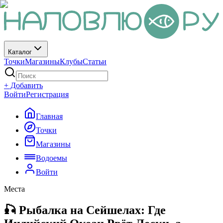
Каталог
Точки
Магазины
Клубы
Статьи
+ Добавить
Войти
Регистрация
Главная
Точки
Магазины
Водоемы
Войти
Места
🎣 Рыбалка на Сейшелах: Где