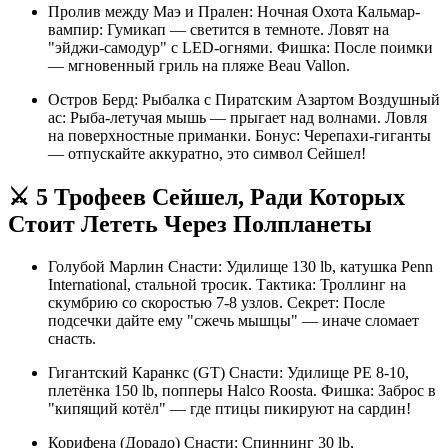
Пролив между Маэ и Прален: Ночная Охота Кальмар-
вампир: Гумикап — светится в темноте. Ловят на
"эйджи-самодур" с LED-огнями. Фишка: После поимки
— мгновенный гриль на пляже Beau Vallon.
Остров Берд: Рыбалка с Пиратским Азартом Воздушный
ас: Рыба-летучая мышь — прыгает над волнами. Ловля
на поверхностные приманки. Бонус: Черепахи-гиганты
— отпускайте аккуратно, это символ Сейшел!
⚔️ 5 Трофеев Сейшел, Ради Которых
Стоит Лететь Через Полпланеты
Голубой Марлин Снасти: Удилище 130 lb, катушка Penn
International, стальной тросик. Тактика: Троллинг на
скумбрию со скоростью 7-8 узлов. Секрет: После
подсечки дайте ему "сжечь мышцы" — иначе сломает
снасть.
Гигантский Каранкс (GT) Снасти: Удилище PE 8-10,
плетёнка 150 lb, попперы Halco Roosta. Фишка: Заброс в
"кипящий котёл" — где птицы пикируют на сардин!
Корифена (Дорадо) Снасти: Спиннинг 30 lb,