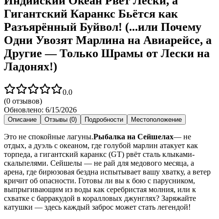
Индийский Океан Рвёт Лески, а
Гигантский Каранкс Бьётся как
Разъярённый Буйвол! (...или Почему
Одни Увозят Марлина на Авиарейсе, а
Другие — Только Шрамы от Лески на
Ладонях!)
0.0
(
0
отзывов)
Обновлено:
6/15/2026
Описание
Отзывы (0)
Подробности
Местоположение
Это не спокойные лагуны.
Рыбалка на Сейшелах
— не
отдых, а дуэль с океаном, где голубой марлин атакует как
торпеда, а гигантский каранкс (GT) рвёт сталь клыками-
скальпелями. Сейшелы — не рай для медового месяца, а
арена, где бирюзовая бездна испытывает вашу хватку, а ветер
кричит об опасности. Готовы ли вы к бою с парусником,
выпрыгивающим из воды как серебристая молния, или к
схватке с барракудой в коралловых джунглях? Заряжайте
катушки — здесь каждый заброс может стать легендой!