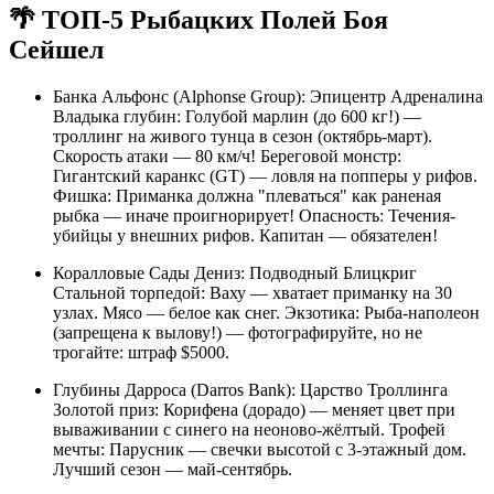
🌴 ТОП-5 Рыбацких Полей Боя
Сейшел
Банка Альфонс (Alphonse Group): Эпицентр Адреналина
Владыка глубин: Голубой марлин (до 600 кг!) —
троллинг на живого тунца в сезон (октябрь-март).
Скорость атаки — 80 км/ч! Береговой монстр:
Гигантский каранкс (GT) — ловля на попперы у рифов.
Фишка: Приманка должна "плеваться" как раненая
рыбка — иначе проигнорирует! Опасность: Течения-
убийцы у внешних рифов. Капитан — обязателен!
Коралловые Сады Дениз: Подводный Блицкриг
Стальной торпедой: Ваху — хватает приманку на 30
узлах. Мясо — белое как снег. Экзотика: Рыба-наполеон
(запрещена к вылову!) — фотографируйте, но не
трогайте: штраф $5000.
Глубины Дарроса (Darros Bank): Царство Троллинга
Золотой приз: Корифена (дорадо) — меняет цвет при
вываживании с синего на неоново-жёлтый. Трофей
мечты: Парусник — свечки высотой с 3-этажный дом.
Лучший сезон — май-сентябрь.