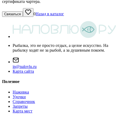
сертификата чартера.
0
Назад в каталог
Связаться
Рыбалка, это не просто отдых, а целое искусство. На
рыбалку ходят не за рыбой, а за душевным покоем.
i
n
@
n
a
l
o
v
l
u
.
r
u
Карта сайта
Полезное
Наживка
Удочки
Справочник
Запреты
Карта мест