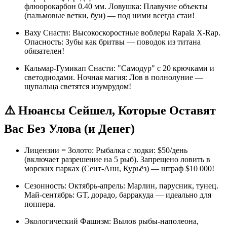
флюорокарбон 0.40 мм. Ловушка: Плавучие объекты
(пальмовые ветки, буи) — под ними всегда стаи!
Ваху Снасти: Высокоскоростные воблеры Rapala X-Rap.
Опасность: Зубы как бритвы — поводок из титана
обязателен!
Кальмар-Гумикап Снасти: "Самодур" с 20 крючками и
светодиодами. Ночная магия: Лов в полнолуние —
щупальца светятся изумрудом!
⚠️ Нюансы Сейшел, Которые Оставят
Вас Без Улова (и Денег)
Лицензии = Золото: Рыбалка с лодки: $50/день
(включает разрешение на 5 рыб). Запрещено ловить в
морских парках (Сент-Анн, Курьёз) — штраф $10 000!
Сезонность: Октябрь-апрель: Марлин, парусник, тунец.
Май-сентябрь: GT, дорадо, барракуда — идеально для
поппера.
Экологический Фашизм: Вылов рыбы-наполеона,