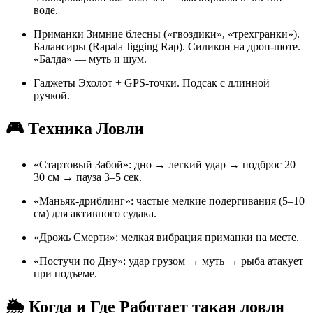
воде.
Приманки Зимние блесны («гвоздики», «трехгранки»).
Балансиры (Rapala Jigging Rap). Силикон на дроп-шоте.
«Балда» — муть и шум.
Гаджеты Эхолот + GPS-точки. Подсак с длинной
ручкой.
🎮 Техника Ловли
«Стартовый Забой»: дно → легкий удар → подброс 20–
30 см → пауза 3–5 сек.
«Маньяк-дриблинг»: частые мелкие подергивания (5–10
см) для активного судака.
«Дрожь Смерти»: мелкая вибрация приманки на месте.
«Постучи по Дну»: удар грузом → муть → рыба атакует
при подъеме.
🌦️ Когда и Где Работает такая ловля