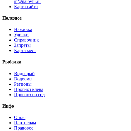
i
n
@
n
a
l
o
v
l
u
.
r
u
Карта сайта
Полезное
Наживка
Удочки
Справочник
Запреты
Карта мест
Рыбалка
Виды рыб
Водоемы
Регионы
Прогноз клева
Прогноз на год
Инфо
О нас
Партнерам
Правовое