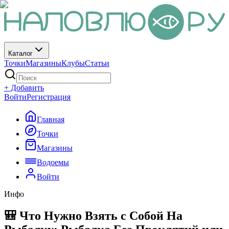
Каталог
Точки
Магазины
Клубы
Статьи
+ Добавить
Войти
Регистрация
Главная
Точки
Магазины
Водоемы
Войти
Инфо
🎒 Что Нужно Взять с Собой На