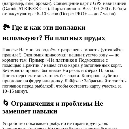
(например, ямы, бровки). Совмещение карт с GPS-навигацией
(Garmin STRIKER Cast). Портативность Вес: 100–200 г. Работа
от аккумулятора: 6–10 часов (Deeper PRO+ — до 7 часов).
🏞️ Где и как эти поплавки
используют? На платных прудах
Плюсы: На многих водоёмах разрешены эхолоты (уточняйте
правила!). Экономия прикормки: нашли пустую зону — не
кормите там. Пример: «На платнике в Подмосковье с
помощью Практик 7 нашел стаю карпа у затопленных коряг.
Без эхолота прошел бы мимо» На реках и озёрах Плюсы:
Поиск перспективных точек без лодки. Контроль глубины
при ловле на фидер или донку. Лайфхак: Забрасывайте эхолот-
поплавок перед рыбалкой, чтобы составить карту участка за
10–15 минут.
🌀 Ограничения и проблемы Не
заменяет навыки
Устройство показывает рыбу, но не гарантирует улов.
Зависимость от заряда На морозе батарея садится быстрее