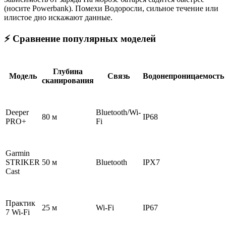
(носите Powerbank). Помехи Водоросли, сильное течение или
илистое дно искажают данные.
⚡ Сравнение популярных моделей
Глубина
Модель
Связь
Водонепроницаемость
сканирования
Deeper
Bluetooth/Wi-
80 м
IP68
PRO+
Fi
Garmin
STRIKER
50 м
Bluetooth
IPX7
Cast
Практик
25 м
Wi-Fi
IP67
7 Wi-Fi