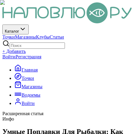
Каталог
Точки
Магазины
Клубы
Статьи
+ Добавить
Войти
Регистрация
Главная
Точки
Магазины
Водоемы
Войти
Расширенная статья
Инфо
Умные Поплавки Для Рыбалки: Как