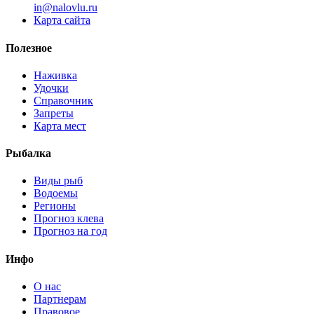
i
n
@
n
a
l
o
v
l
u
.
r
u
Карта сайта
Полезное
Наживка
Удочки
Справочник
Запреты
Карта мест
Рыбалка
Виды рыб
Водоемы
Регионы
Прогноз клева
Прогноз на год
Инфо
О нас
Партнерам
Правовое