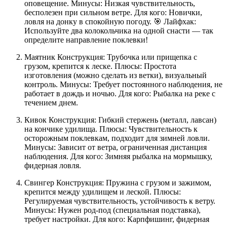
оповещение. Минусы: Низкая чувствительность,
бесполезен при сильном ветре. Для кого: Новички,
ловля на донку в спокойную погоду. 🎯 Лайфхак:
Используйте два колокольчика на одной снасти — так
определите направление поклевки!
Маятник Конструкция: Трубочка или прищепка с
грузом, крепится к леске. Плюсы: Простота
изготовления (можно сделать из ветки), визуальный
контроль. Минусы: Требует постоянного наблюдения, не
работает в дождь и ночью. Для кого: Рыбалка на реке с
течением днем.
Кивок Конструкция: Гибкий стержень (металл, лавсан)
на кончике удилища. Плюсы: Чувствительность к
осторожным поклевкам, подходит для зимней ловли.
Минусы: Зависит от ветра, ограниченная дистанция
наблюдения. Для кого: Зимняя рыбалка на мормышку,
фидерная ловля.
Свингер Конструкция: Пружина с грузом и зажимом,
крепится между удилищем и леской. Плюсы:
Регулируемая чувствительность, устойчивость к ветру.
Минусы: Нужен род-под (специальная подставка),
требует настройки. Для кого: Карпфишинг, фидерная