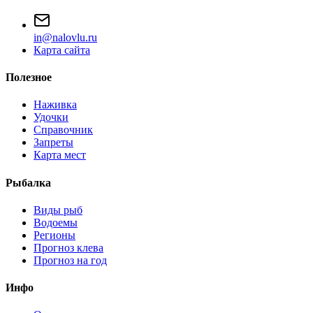
i
n
@
n
a
l
o
v
l
u
.
r
u
Карта сайта
Полезное
Наживка
Удочки
Справочник
Запреты
Карта мест
Рыбалка
Виды рыб
Водоемы
Регионы
Прогноз клева
Прогноз на год
Инфо