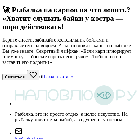
🚀 Рыбалка на карпов на что ловить?
«Хватит слушать байки у костра —
пора действовать!
Берите снасти, забивайте холодильник бойлами и
отправляйтесь на водоём. А на что ловить карпа на рыбалке
Вы уже знаете. Секретный лайфхак: «Если карп игнорирует
приманку — бросьте горсть песка рядом. Любопытство
заставит его подойти!»
0
Назад в каталог
Связаться
Рыбалка, это не просто отдых, а целое искусство. На
рыбалку ходят не за рыбой, а за душевным покоем.
i
n
@
n
a
l
o
v
l
u
.
r
u