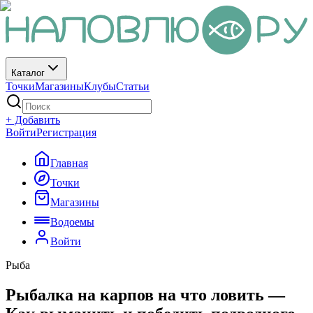
Каталог
Точки
Магазины
Клубы
Статьи
+ Добавить
Войти
Регистрация
Главная
Точки
Магазины
Водоемы
Войти
Рыба
Рыбалка на карпов на что ловить —