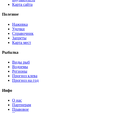
Карта сайта
Полезное
Наживка
Удочки
Справочник
Запреты
Карта мест
Рыбалка
Виды рыб
Водоемы
Регионы
Прогноз клева
Прогноз на год
Инфо
О нас
Партнерам
Правовое