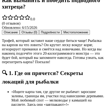
Как выманить и победить подводного
хитреца?
0.0
(
0
отзывов)
Обновлено:
6/15/2026
Описание
Отзывы (0)
Подробности
Местоположение
Трофей, который заставит ваше сердце биться чаще! Рыбалка
на карпов на что ловить? Он крутит леску вокруг коряг,
игнорирует приманки и смеётся над новичками. Но когда вы
наконец подсечёте этого 20-килограммового монстра — это
будет бой, который вы запомните навсегда. Готовы узнать, как
перехитрить карпа? Поехали!
🔍 1. Где он прячется? Секреты
локаций для рыбалки
«Ищите карпа там, где другие не рыбачат: заросшие
заливы, границы ям, участки под нависшими деревьями.
Мой любимый спот — мелководье у камышей на
рассвете. Здесь они «завтракают»!»