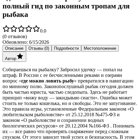
полный гид по законным тропам для
рыбака
0.0
(
0
отзывов)
Обновлено:
6/15/2026
Описание
Отзывы (0)
Подробности
Местоположение
Автор
Собираешься на рыбалку? Забросил удочку — попал на
штраф. В России с ее бесчисленными реками и озерами
вопрос «
где можно ловить рыбу
» превратился в навигацию
по минному полю. Законопослушный рыбак сегодня должен
быть частью юриста, частью следопыта. Здесь не работает
принцип «вижу воду — закидываю снасти». Ошибка может
стоить не только кошелька, но и свободы. Это не запугивание.
Это правила игры, установленные Федеральным законом «О
любительском рыболовстве» от 25.12.2018 №475-ФЗ и
законом «О рыболовстве и сохранении водных
биологических ресурсов» от 20.12.2004 №166-ФЗ . Понимать
их — все равно что проверять снаряжение перед сложным
спуском. От этого зависит твой успех и безопасность. В этом