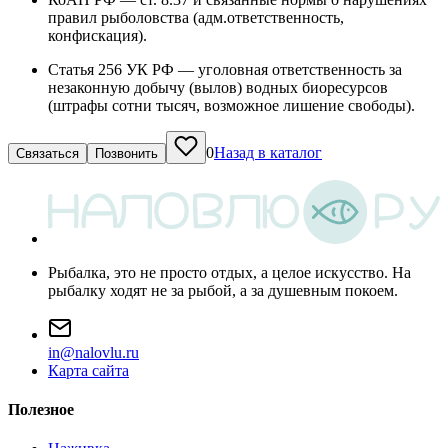
правил рыболовства (адм.ответственность,
конфискация).
Статья 256 УК РФ — уголовная ответственность за
незаконную добычу (вылов) водных биоресурсов
(штрафы сотни тысяч, возможное лишение свободы).
0
Назад в каталог
Связаться
Позвонить
Рыбалка, это не просто отдых, а целое искусство. На
рыбалку ходят не за рыбой, а за душевным покоем.
i
n
@
n
a
l
o
v
l
u
.
r
u
Карта сайта
Полезное