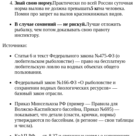
Знай свою норму.
Практически по всей России суточная
норма вылова не должна превышать
5 кг
на человека.
Помни про запрет на вылов краснокнижных видов.
В случае сомнений — не рискуй.
Лучше отложить
рыбалку, чем потом доказывать свою правоту
инспектору.
Источники:
Статья 6 и текст Федерального закона №475-ФЗ (о
любительском рыболовстве) — право на бесплатную
любительскую ловлю на водных объектах общего
пользования.
Федеральный закон №166-ФЗ «О рыболовстве и
сохранении водных биологических ресурсов» —
базовый закон отрасли.
Приказ Минсельхоза РФ (пример — Правила для
Волжско-Каспийского бассейна, Приказ №695) —
показывает, что детали (снасти, крючки, нормы)
утверждаются по бассейнам. (в регионе — свои таблицы
и числа).
КоАП РФ — ст. 8.37 и связанные нормы о нарушениях