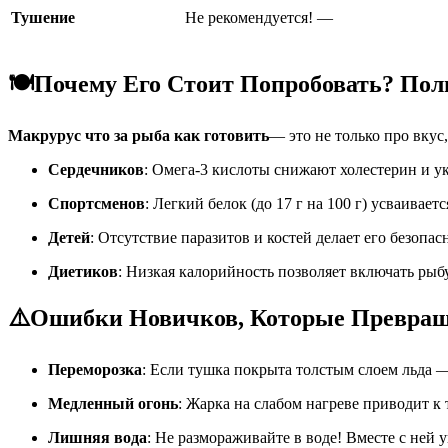
Тушение
Не рекомендуется!
—
🍽️
Почему Его Стоит Попробовать? Поль
Макрурус что за рыба как готовить
— это не только про вкус,
Сердечников
: Омега-3 кислоты снижают холестерин и у
Спортсменов
: Легкий белок (до 17 г на 100 г) усваивает
Детей
: Отсутствие паразитов и костей делает его безопа
Диетиков
: Низкая калорийность позволяет включать рыб
⚠️
Ошибки Новичков, Которые Превращ
Переморозка
: Если тушка покрыта толстым слоем льда —
Медленный огонь
: Жарка на слабом нагреве приводит к 
Лишняя вода
: Не размораживайте в воде! Вместе с ней 