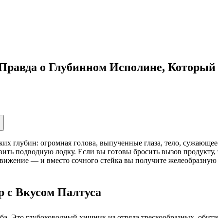
 Правда о Глубинном Исполине, Который
ких глубин: огромная голова, выпученные глаза, тело, сужающе
давить подводную лодку. Если вы готовы бросить вызов продукту
ижение — и вместо сочного стейка вы получите желеобразную м
р с Вкусом Палтуса
ба. Это глубоководный хищник из отряда трескообразных, обита