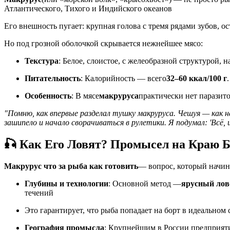
Атлантического, Тихого и Индийского океанов
Его внешность пугает: крупная голова с тремя рядами зубов, о
Но под грозной оболочкой скрывается нежнейшее мясо:
Текстура
: Белое, слоистое, с желеобразной структурой, 
Питательность
: Калорийность — всего
32–60 ккал/100 г
Особенность
: В мясе
макруруса
практически нет паразито
"Помню, как впервые разделал тушку макруруса. Чешуя — как н
зашипело и начало сворачиваться в рулетики. Я подумал: 'Всё, 
🎣 Как Его Ловят? Промысел на Краю 
Макрурус что за рыба как готовить
— вопрос, который начин
Глубины и технологии
: Основной метод —
ярусный лов
течений
Это гарантирует, что рыба попадает на борт в идеальном
География промысла
: Крупнейшим в России предприя