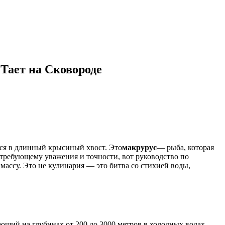
 Тает на Сковороде
еся в длинный крысиный хвост. Это
макрурус
— рыба, которая
, требующему уважения и точности, вот руководство по
ассу. Это не кулинария — это битва со стихией воды,
ющий на глубинах от 200 до 3000 метров в холодных водах