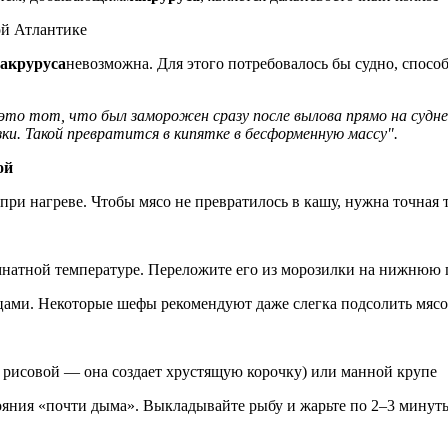
ой Атлантике
акруруса
невозможна. Для этого потребовалось бы судно, спосо
это тот, что был заморожен сразу после вылова прямо на судне
. Такой превратится в кипятке в бесформенную массу".
ой
при нагреве. Чтобы мясо не превратилось в кашу, нужна точная 
мнатной температуре. Переложите его из морозилки на нижнюю 
ами. Некоторые шефы рекомендуют даже слегка подсолить мясо
е рисовой — она создает хрустящую корочку) или манной крупе
тояния «почти дыма». Выкладывайте рыбу и жарьте по 2–3 минут