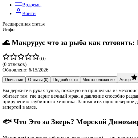
Водоемы
Войти
Расширенная статья
Инфо
🌊 Макрурус что за рыба как готовить:
0.0
(
0
отзывов)
Обновлено:
6/15/2026
Описание
Отзывы (0)
Подробности
Местоположение
Автор
Вы держите в руках тушку, похожую на пришельца из мезозойс
обитает там, где царит вечный мрак, а давление способно раз
приручению глубинного хищника. Запомните: одно неверное дв
запертой в мясе.
🐟 Что Это за Зверь? Морской Динозав
Макрурус
(или «морской волк», «крысохвост») — не просто ры