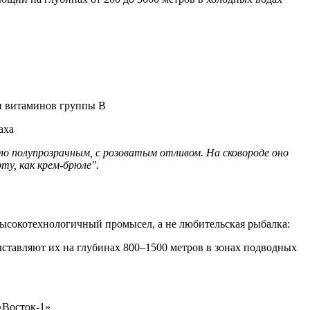
 и витаминов группы В
аха
ыло полупрозрачным, с розоватым отливом. На сковороде оно
ту, как крем-брюле".
высокотехнологичный промысел, а не любительская рыбалка:
ставляют их на глубинах 800–1500 метров в зонах подводных
 «Восток-1»