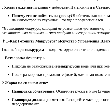
. Уловы также значительны у побережья Патагонии и в Северн
Почему его не поймать на удочку?
Любительская ловля
м
на километровых глубинах. Это удел профессионалов.
"Настоящий макрурус, который не развалится при готовке, — 
желтоватыми пятнами — это продукт многократной заморозки
👨‍🍳
Как Готовить Макруруса? Искусство Управления Влаг
Главный враг
макруруса
— вода, которую он активно выделяет 
1.
Разморозка без потерь
:
Никогда не размораживайте
макруруса
в воде или при ко
После разморозки промокните филе бумажными полотенц
2.
Жарка на сильном огне
:
Панировка обязательна
: Обваляйте куски в муке (лучш
Сковорода должна дымиться
: Разогрейте масло до сос
передерживайте!