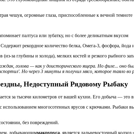
страя чешуя, огромные глаза, приспособленные к вечной темноте
напоминает палтуса или зубатку, но с более деликатным вкусом
. Содержит рекордное количество белка, Омега-3, фосфора, йода
в (из-за глубины и холода), мелких костей и резкого рыбного зап
аждак, голова — как у доисторического ящера. Но филе... оно б
испортил'. Но через 3 минуты я получил мясо, которое таяло во р
Бездны, Недоступный Рядовому Рыбаку
ается за тысячи километров от вашей кухни. Его добыча — это 
с использованием многосотенных ярусов с крючками. Рыбаки вы
 состоянии, без повреждений.
тием, добывающим
макруруса
, является дальневосточный колхоз