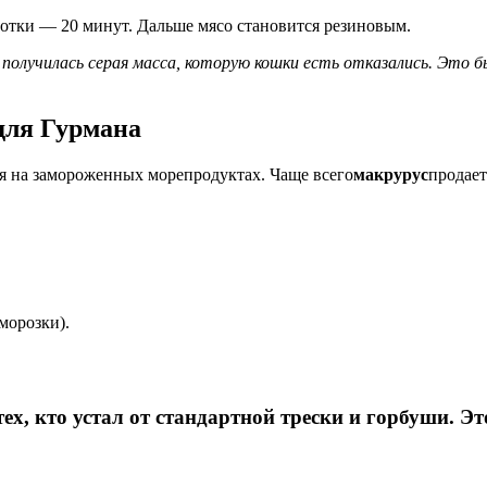
ботки — 20 минут. Дальше мясо становится резиновым.
олучилась серая масса, которую кошки есть отказались. Это б
для Гурмана
я на замороженных морепродуктах. Чаще всего
макрурус
продает
морозки).
ех, кто устал от стандартной трески и горбуши. Э