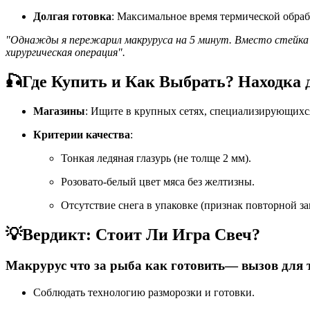
Долгая готовка
: Максимальное время термической обра
"Однажды я пережарил макруруса на 5 минут. Вместо стейка п
хирургическая операция".
🎣
Где Купить и Как Выбрать? Находка 
Магазины
: Ищите в крупных сетях, специализирующихс
Критерии качества
:
Тонкая ледяная глазурь (не толще 2 мм).
Розовато-белый цвет мяса без желтизны.
Отсутствие снега в упаковке (признак повторной за
💡
Вердикт: Стоит Ли Игра Свеч?
Макрурус что за рыба как готовить
— вызов для т
Соблюдать технологию разморозки и готовки.