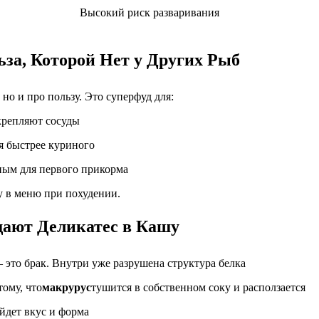
Высокий риск разваривания
за, Которой Нет у Других Рыб
 но и про пользу. Это суперфуд для:
крепляют сосуды
ся быстрее куриного
сным для первого прикорма
у в меню при похудении.
ают Деликатес в Кашу
 это брак. Внутри уже разрушена структура белка
тому, что
макрурус
тушится в собственном соку и расползается
уйдет вкус и форма