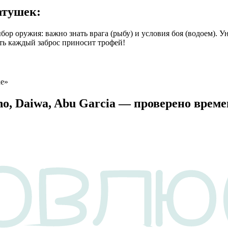
атушек:
ружия: важно знать врага (рыбу) и условия боя (водоем). Уни
ть каждый заброс приносит трофей!
ке»
o, Daiwa, Abu Garcia — проверено време