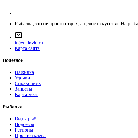
Рыбалка, это не просто отдых, а целое искусство. На рыб
i
n
@
n
a
l
o
v
l
u
.
r
u
Карта сайта
Полезное
Наживка
Удочки
Справочник
Запреты
Карта мест
Рыбалка
Виды рыб
Водоемы
Регионы
Прогноз клева