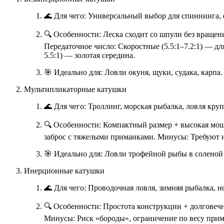
🌊 Для чего: Универсальный выбор для спиннинга, 
🔍 Особенности: Леска сходит со шпули без вращен
Передаточное число: Скоростные (5.5:1–7.2:1) — д
5.5:1) — золотая середина.
🎯 Идеально для: Ловли окуня, щуки, судака, карпа
Мультипликаторные катушки
🌊 Для чего: Троллинг, морская рыбалка, ловля кру
🔍 Особенности: Компактный размер + высокая мощн
заброс с тяжелыми приманками. Минусы: Требуют 
🎯 Идеально для: Ловли трофейной рыбы в соленой 
Инерционные катушки
🌊 Для чего: Проводочная ловля, зимняя рыбалка, н
🔍 Особенности: Простота конструкции + долговечн
Минусы: Риск «бороды», ограничение по весу прима