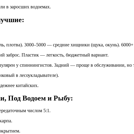
ли в заросших водоемах.
лучшие:
ь, плотва). 3000–5000 — средние хищники (щука, окунь). 6000+
ий заброс. Пластик — легкость, бюджетный вариант.
улярен у спиннингистов. Задний — проще в обслуживании, но 
ковый в лесоукладывателе).
дежнее китайских.
, Под Водоем и Рыбу:
ередаточным числом 5:1.
карпа.
окрытием.