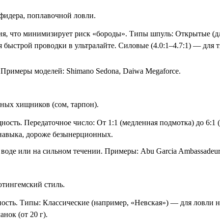
фидера, поплавочной ловли.
ия, что минимизирует риск «бороды». Типы шпуль: Открытые (дл
ля быстрой проводки в ультралайте. Силовые (4.0:1–4.7:1) — дл
. Примеры моделей: Shimano Sedona, Daiwa Megaforce.
пных хищников (сом, тарпон).
ость. Передаточное число: От 1:1 (медленная подмотка) до 6:1 
навыка, дороже безынерционных.
воде или на сильном течении. Примеры: Abu Garcia Ambassadeur
отингемский стиль.
ость. Типы: Классические (например, «Невская») — для ловли н
нок (от 20 г).