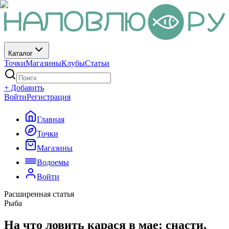
Каталог
Точки
Магазины
Клубы
Статьи
+ Добавить
Войти
Регистрация
Главная
Точки
Магазины
Водоемы
Войти
Расширенная статья
Рыба
На что ловить карася в мае: снасти,