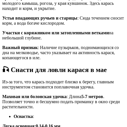
молодого камыша, рогоза, у края кувшинок. Здесь карась
находит и корм, и укрытие.
Устья впадающих ручьев и старицы
: Сюда течением сносит
корм, а вода богаче кислородом.
Участки с коряжником или затопленными ветками
на
небольшой глубине.
Важный признак
: Наличие пузырьков, поднимающихся со
дна на мелководье, часто указывает на активность карася,
копающегося в иле.
🎣 Снасти для ловли карася в мае
Из-за того, что карась подходит близко к берегу, главным
инструментом становится поплавочная удочка.
Маховая или болонская удочка
: Длина
5-7 метров
.
Позволяет точно и бесшумно подать приманку в окно среди
растительности.
Оснастка
:
Леска основная
:
0.14-0.16 мм
.