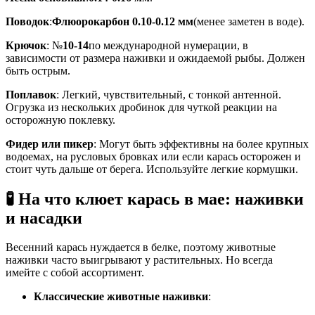
Поводок
:
Флюорокарбон 0.10-0.12 мм
(менее заметен в воде).
Крючок
: №
10-14
по международной нумерации, в
зависимости от размера наживки и ожидаемой рыбы. Должен
быть острым.
Поплавок
: Легкий, чувствительный, с тонкой антенной.
Огрузка из нескольких дробинок для чуткой реакции на
осторожную поклевку.
Фидер или пикер
: Могут быть эффективны на более крупных
водоемах, на русловых бровках или если карась осторожен и
стоит чуть дальше от берега. Используйте легкие кормушки.
🧪 На что клюет карась в мае: наживки
и насадки
Весенний карась нуждается в белке, поэтому животные
наживки часто выигрывают у растительных. Но всегда
имейте с собой ассортимент.
Классические животные наживки
: