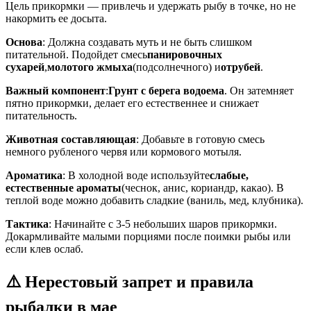
Цель прикормки — привлечь и удержать рыбу в точке, но не
накормить ее досыта.
Основа
: Должна создавать муть и не быть слишком
питательной. Подойдет смесь
панировочных
сухарей
,
молотого жмыха
(подсолнечного) и
отрубей
.
Важный компонент
:
Грунт с берега водоема
. Он затемняет
пятно прикормки, делает его естественнее и снижает
питательность.
Животная составляющая
: Добавьте в готовую смесь
немного рубленого червя или кормового мотыля.
Ароматика
: В холодной воде используйте
слабые,
естественные ароматы
(чеснок, анис, кориандр, какао). В
теплой воде можно добавить сладкие (ваниль, мед, клубника).
Тактика
: Начинайте с 3-5 небольших шаров прикормки.
Докармливайте малыми порциями после поимки рыбы или
если клев ослаб.
⚠️ Нерестовый запрет и правила
рыбалки в мае