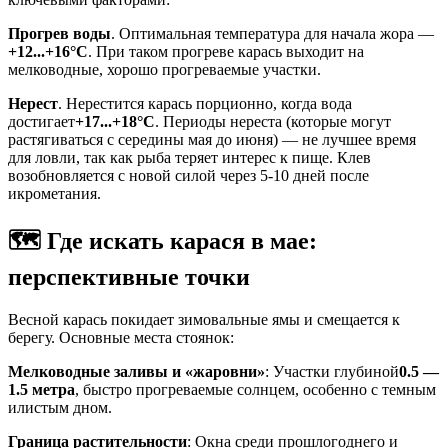
Прогрев воды
. Оптимальная температура для начала жора —
+12...+16°C
. При таком прогреве карась выходит на
мелководные, хорошо прогреваемые участки.
Нерест
. Нерестится карась порционно, когда вода
достигает
+17...+18°C
. Периоды нереста (которые могут
растягиваться с середины мая до июня) — не лучшее время
для ловли, так как рыба теряет интерес к пище. Клев
возобновляется с новой силой через 5-10 дней после
икрометания.
🗺️ Где искать карася в мае:
перспективные точки
Весной карась покидает зимовальные ямы и смещается к
берегу. Основные места стоянок:
Мелководные заливы и «жаровни»
: Участки глубиной
0.5 —
1.5 метра
, быстро прогреваемые солнцем, особенно с темным
илистым дном.
Граница растительности
: Окна среди прошлогоднего и