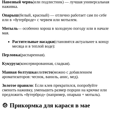
Навозный червь
(или подлистник) — лучшая универсальная
наживка.
Опарыш
(белый, красный) — отлично работает сам по себе
или в «бутерброде» с червем или мотылем.
Мотыль
— особенно хорош в холодную погоду или в начале
мая.
Растительные насадки
(становятся актуальнее к концу
месяца и в теплой воде):
Перловка
(распаренная).
Кукуруза
(консервированная, сладкая).
Манная болтушка
или
тесто
(можно с добавлением
ароматизаторов: чеснок, ваниль, анис, мед).
Золотое правило
: Если клев прекратился, попробуйте
сменить наживку, уменьшить размер порции на крючке или
предложить «бутерброд» (например, опарыш + мотыль).
🍲 Прикормка для карася в мае