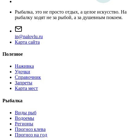
Рыбалка, это не просто отдых, а целое искусство. На
рыбалку ходят не за рыбой, а за душевным покоем.
i
n
@
n
a
l
o
v
l
u
.
r
u
Карта сайта
Полезное
Наживка
Удочки
Справочник
Запреты
Карта мест
Рыбалка
Виды рыб
Водоемы
Регионы
Прогноз клева
Прогноз на год