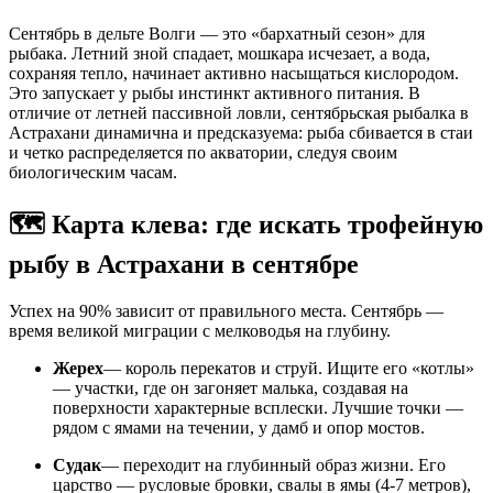
Сентябрь в дельте Волги — это «бархатный сезон» для
рыбака. Летний зной спадает, мошкара исчезает, а вода,
сохраняя тепло, начинает активно насыщаться кислородом.
Это запускает у рыбы инстинкт активного питания. В
отличие от летней пассивной ловли, сентябрьская рыбалка в
Астрахани динамична и предсказуема: рыба сбивается в стаи
и четко распределяется по акватории, следуя своим
биологическим часам.
🗺️ Карта клева: где искать трофейную
рыбу в Астрахани в сентябре
Успех на 90% зависит от правильного места. Сентябрь —
время великой миграции с мелководья на глубину.
Жерех
— король перекатов и струй. Ищите его «котлы»
— участки, где он загоняет малька, создавая на
поверхности характерные всплески. Лучшие точки —
рядом с ямами на течении, у дамб и опор мостов.
Судак
— переходит на глубинный образ жизни. Его
царство — русловые бровки, свалы в ямы (4-7 метров),