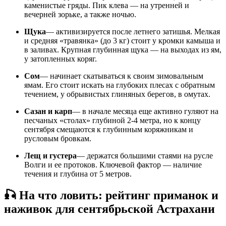
каменистые гряды. Пик клева — на утренней и
вечерней зорьке, а также ночью.
Щука
— активизируется после летнего затишья. Мелкая
и средняя «травянка» (до 3 кг) стоит у кромки камыша и
в заливах. Крупная глубинная щука — на выходах из ям,
у затопленных коряг.
Сом
— начинает скатываться к своим зимовальным
ямам. Его стоит искать на глубоких плесах с обратным
течением, у обрывистых глиняных берегов, в омутах.
Сазан и карп
— в начале месяца еще активно гуляют на
песчаных «столах» глубиной 2-4 метра, но к концу
сентября смещаются к глубинным коряжникам и
русловым бровкам.
Лещ и густера
— держатся большими стаями на русле
Волги и ее протоков. Ключевой фактор — наличие
течения и глубина от 5 метров.
🎣 На что ловить: рейтинг приманок и
наживок для сентябрьской Астрахани