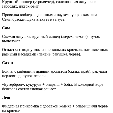
Крупный поппер (утро/вечер), силиконовая лягушка в
зарослях, джерк-бейт
Проводка воблера с длинными паузами у края камыша.
Сентябрьская щука атакует на паузе.
Сом
Свежая лягушка, крупный живец (жерех, чехонь), пучок
выползков
Оснастка с подпуском из нескольких крючков, наживленных
разными насадками (печень, ракушка, червь).
Сазан
Бойлы с рыбным и пряным ароматом (сквид, краб), ракушка-
перловица, пучок червей
«Бутерброд»: кукуруза + опарыш + бойл. В холодной воде
белковая составляющая решает.
Лещ
Фидерная прикормка с добавкой жмыха + опарыш или червь
на крючке