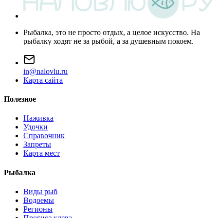
Рыбалка, это не просто отдых, а целое искусство. На
рыбалку ходят не за рыбой, а за душевным покоем.
i
n
@
n
a
l
o
v
l
u
.
r
u
Карта сайта
Полезное
Наживка
Удочки
Справочник
Запреты
Карта мест
Рыбалка
Виды рыб
Водоемы
Регионы
Прогноз клева