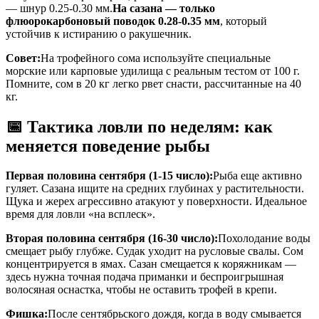
— шнур 0.25-0.30 мм.
На сазана — только
флюорокарбоновый поводок 0.28-0.35 мм
, который
устойчив к истиранию о ракушечник.
Совет:
На трофейного сома используйте специальные
морские или карповые удилища с реальным тестом от 100 г.
Помните, сом в 20 кг легко рвет снасти, рассчитанные на 40
кг.
📅 Тактика ловли по неделям: как
меняется поведение рыбы
Первая половина сентября (1-15 число):
Рыба еще активно
гуляет. Сазана ищите на средних глубинах у растительности.
Щука и жерех агрессивно атакуют у поверхности. Идеальное
время для ловли «на всплеск».
Вторая половина сентября (16-30 число):
Похолодание воды
смещает рыбу глубже. Судак уходит на русловые свалы. Сом
концентрируется в ямах. Сазан смещается к коряжникам —
здесь нужна точная подача приманки и беспроигрышная
волосяная оснастка, чтобы не оставить трофей в крепи.
Фишка:
После сентябрьского дождя, когда в воду смывается