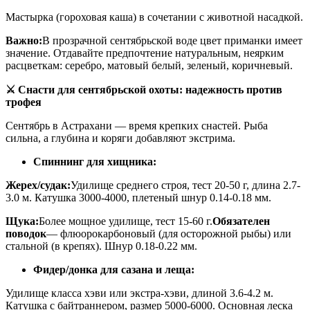
Мастырка (гороховая каша) в сочетании с животной насадкой.
Важно:
В прозрачной сентябрьской воде цвет приманки имеет
значение. Отдавайте предпочтение натуральным, неярким
расцветкам: серебро, матовый белый, зеленый, коричневый.
⚔️ Снасти для сентябрьской охоты: надежность против
трофея
Сентябрь в Астрахани — время крепких снастей. Рыба
сильна, а глубина и коряги добавляют экстрима.
Спиннинг для хищника:
Жерех/судак:
Удилище среднего строя, тест 20-50 г, длина 2.7-
3.0 м. Катушка 3000-4000, плетеный шнур 0.14-0.18 мм.
Щука:
Более мощное удилище, тест 15-60 г.
Обязателен
поводок
— флюорокарбоновый (для осторожной рыбы) или
стальной (в крепях). Шнур 0.18-0.22 мм.
Фидер/донка для сазана и леща:
Удилище класса хэви или экстра-хэви, длиной 3.6-4.2 м.
Катушка с байтраннером, размер 5000-6000. Основная леска