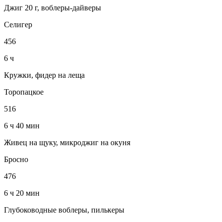
Джиг 20 г, воблеры-дайверы
Селигер
456
6 ч
Кружки, фидер на леща
Торопацкое
516
6 ч 40 мин
Живец на щуку, микроджиг на окуня
Бросно
476
6 ч 20 мин
Глубоководные воблеры, пилькеры