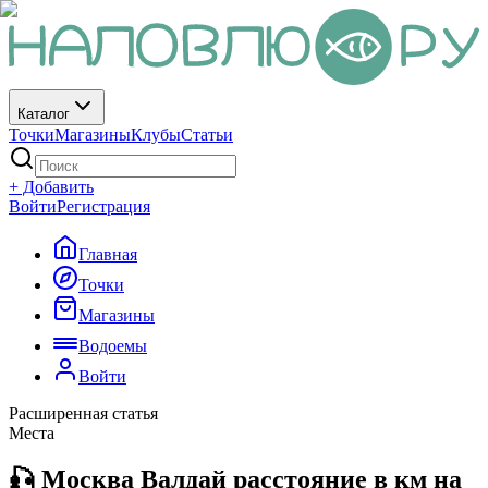
Каталог
Точки
Магазины
Клубы
Статьи
+ Добавить
Войти
Регистрация
Главная
Точки
Магазины
Водоемы
Войти
Расширенная статья
Места
🎣 Москва Валдай расстояние в км на