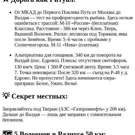
От МКАД до Первого Поклева Путь от Москвы до
Валдая — тест на профпригодность рыбака. Здесь нельзя
ошибиться с трассой: М-10 «Россия» (бесплатная):
Классика. Расстояние - 386 км через Клин, Тверь,
Вышний Волочек. Риски: лесовозы под Торжком, ямы
после Зимёнок. Время: 5–6 часов с пробками у
Солнечногорска. М-11 «Нева» (платная):
Альтернатива для гонщиков. 340 км до поворота на
Валдай (пос. Едрово). Плюсы: отсутствие светофоров,
130 км/ч. Цена: 1 500 ₽ (легковой авто). Время: 3.5 часа
7. Точка невозврата: После 320 км — съезд на Р-48 у д.
Едрово. Не пропустите! Здесь начинаются озера-
призраки: Белое, Ужин, Вельё.
💡 Секрет местных:
Заправляйтесь под Тверью (АЗС «Газпромнефть» у 206 км).
Дальше до Валдая — лишь две заправки с сомнительным
бензином.
🗺️ 5 Водоемов в Радиусе 50 км: