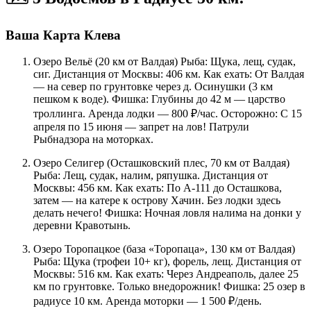
Ваша Карта Клева
Озеро Вельё (20 км от Валдая) Рыба: Щука, лещ, судак,
сиг. Дистанция от Москвы: 406 км. Как ехать: От Валдая
— на север по грунтовке через д. Осинушки (3 км
пешком к воде). Фишка: Глубины до 42 м — царство
троллинга. Аренда лодки — 800 ₽/час. Осторожно: С 15
апреля по 15 июня — запрет на лов! Патрули
Рыбнадзора на моторках.
Озеро Селигер (Осташковский плес, 70 км от Валдая)
Рыба: Лещ, судак, налим, ряпушка. Дистанция от
Москвы: 456 км. Как ехать: По А-111 до Осташкова,
затем — на катере к острову Хачин. Без лодки здесь
делать нечего! Фишка: Ночная ловля налима на донки у
деревни Кравотынь.
Озеро Торопацкое (база «Торопаца», 130 км от Валдая)
Рыба: Щука (трофеи 10+ кг), форель, лещ. Дистанция от
Москвы: 516 км. Как ехать: Через Андреаполь, далее 25
км по грунтовке. Только внедорожник! Фишка: 25 озер в
радиусе 10 км. Аренда моторки — 1 500 ₽/день.