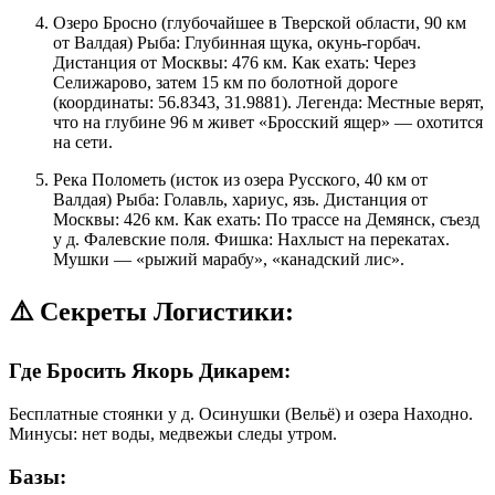
Озеро Бросно (глубочайшее в Тверской области, 90 км
от Валдая) Рыба: Глубинная щука, окунь-горбач.
Дистанция от Москвы: 476 км. Как ехать: Через
Селижарово, затем 15 км по болотной дороге
(координаты: 56.8343, 31.9881). Легенда: Местные верят,
что на глубине 96 м живет «Бросский ящер» — охотится
на сети.
Река Полометь (исток из озера Русского, 40 км от
Валдая) Рыба: Голавль, хариус, язь. Дистанция от
Москвы: 426 км. Как ехать: По трассе на Демянск, съезд
у д. Фалевские поля. Фишка: Нахлыст на перекатах.
Мушки — «рыжий марабу», «канадский лис».
⚠️ Секреты Логистики:
Где Бросить Якорь Дикарем:
Бесплатные стоянки у д. Осинушки (Вельё) и озера Находно.
Минусы: нет воды, медвежьи следы утром.
Базы: