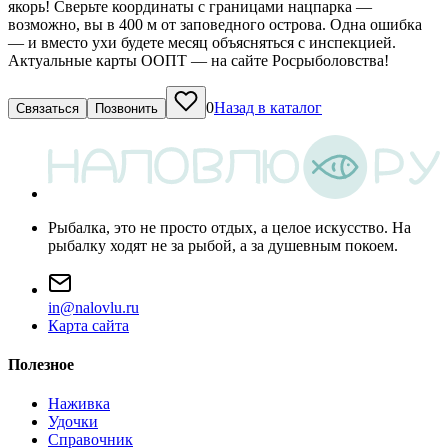
якорь! Сверьте координаты с границами нацпарка —
возможно, вы в 400 м от заповедного острова. Одна ошибка
— и вместо ухи будете месяц объясняться с инспекцией.
Актуальные карты ООПТ — на сайте Росрыболовства!
0
Назад в каталог
Связаться
Позвонить
Рыбалка, это не просто отдых, а целое искусство. На
рыбалку ходят не за рыбой, а за душевным покоем.
i
n
@
n
a
l
o
v
l
u
.
r
u
Карта сайта
Полезное
Наживка
Удочки
Справочник