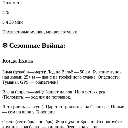
Полометь
426
5 ч 30 мин
Нахлыстовые мушки, микровертушки
❄️ Сезонные Войны:
Когда Ехать
Зима (декабрь—март): Лед на Вельё — 50 см. Бурение лунок
над ямами 25+ м — шанс на трофейного судака. Опасность:
Туманы. GPS — обязателен!
Весна (апрель—май): Запрет на лов! Но в устьях рек
(Полометь) — ход язя на поплавок.
Лето (июнь—август): Царство троллинга на Селигере. Ночью
— сом на квок у Торопацы.
Осень (сентябрь—ноябрь): Жор щуки в Бросно. Используйте
крупные колебалки — хищница берет «на удар».