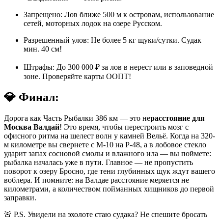
Запрещено: Лов ближе 500 м к островам, использование
сетей, моторных лодок на озере Русском.
Разрешенный улов: Не более 5 кг щуки/сутки. Судак —
мин. 40 см!
Штрафы: До 300 000 ₽ за лов в нерест или в заповедной
зоне. Проверяйте карты ООПТ!
💎 Финал:
Дорога как Часть Рыбалки 386 км — это не
расстояние для
Москва Валдай
! Это время, чтобы перестроить мозг с
офисного ритма на шелест волн у камней Вельё. Когда на 320-
м километре вы свернете с М-10 на Р-48, а в лобовое стекло
ударит запах сосновой смолы и влажного ила — вы поймете:
рыбалка началась уже в пути. Главное — не пропустить
поворот к озеру Бросно, где тени глубинных щук ждут вашего
воблера. И помните: на Валдае расстояние меряется не
километрами, а количеством пойманных хищников до первой
заправки.
🚨 P.S. Увидели на эхолоте стаю судака? Не спешите бросать