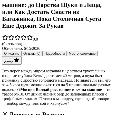
машине: до Царства Щуки и Леща,
или Как Достать Снасти из
Багажника, Пока Столичная Суета
Еще Держит За Рукав
0.0
(
0
отзывов)
Обновлено:
6/15/2026
Описание
Отзывы (0)
Подробности
Местоположение
Автор
Это порог между миром асфальта и царством хрустальных
озер, где глубина Вельё достигает 40 метров, а щука бьет
приманку с яростью голодного медведя. Но знаете ли вы, что
за 4.5 часа пути можно оказаться на 5 принципиально разных
водоемах?
Москва Валдай расстояние в км на машине
— по
трассе М-10. От диких лесных озер до заповедных плесов с
трофейным судаком. Готовы к маршруту, где каждый поворот
— выбор между плотвой и хариусом?
⚔️ Дорога как Ритуал: