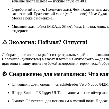
течение после шлюза — нужны груза от 40 г.
Серебряный Бор (м. Полежаевская): Чем: Голавль, язь,
загрязнений. Братеевский мост (м. Борисово): Чем: Судак
Москве реке с ночевкой.
Мякининская пойма (МКАД, 68 км): Чем: Плотва, линь, к
фидеристов.
⚠️ Экология: Поймал? Отпусти!
Лабораторные анализы рыбы из центральных районов выявили: 
Паразитов (диплостом) в глазах плотвы из Жуковского — для ч
пригодна в пищу после глубокой заморозки и термической обр
⚙️ Снаряжение для мегаполиса: Что взя
Спиннинг: Для города — Graphiteleader Vivo Nuovo 842M 
Шнур: Sunline PE Jigger ULT4 — минимальное обмерзани
Эхолот: Обязателен для поиска ям в мутной воде. Подсак