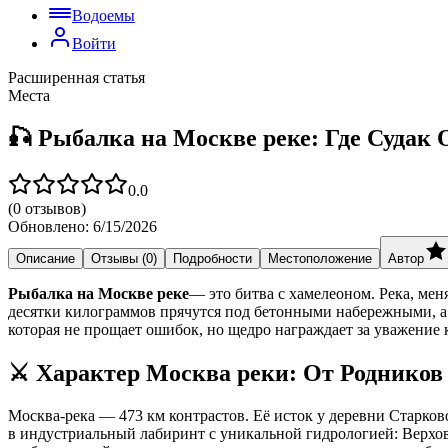
Водоемы
Войти
Расширенная статья
Места
🎣 Рыбалка на Москве реке: Где Судак
0.0
(
0
отзывов)
Обновлено:
6/15/2026
Описание
Отзывы (0)
Подробности
Местоположение
Автор
Рыбалка на Москве реке
— это битва с хамелеоном. Река, ме
десятки килограммов прячутся под бетонными набережными, а у
которая не прощает ошибок, но щедро награждает за уважение к
⚔️ Характер Москва реки: От Родников
Москва-река — 473 км контрастов. Её исток у деревни Старково
в индустриальный лабиринт с уникальной гидрологией: Верховь