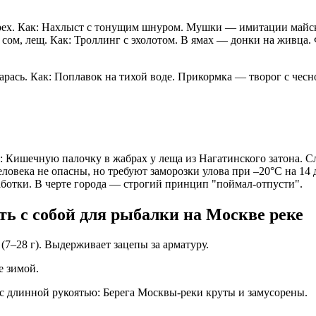
 жерех. Как: Нахлыст с тонущим шнуром. Мушки — имитации май
, сом, лещ. Как: Троллинг с эхолотом. В ямах — донки на живца
арась. Как: Поплавок на тихой воде. Прикормка — творог с че
Кишечную палочку в жабрах у леща из Нагатинского затона. Сл
еловека не опасны, но требуют заморозки улова при –20°C на 14
аботки. В черте города — строгий принцип "поймал-отпусти".
ть с собой для рыбалки на Москве реке
(7–28 г). Выдерживает зацепы за арматуру.
е зимой.
 с длинной рукоятью: Берега Москвы-реки круты и замусорены.