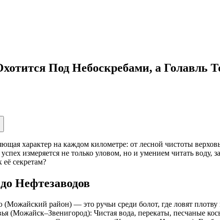
 Охотится Под Небоскребами, а Голавль 
няющая характер на каждом километре: от лесной чистоты верхо
спех измеряется не только уловом, но и умением читать воду, з
 её секретам?
 до Нефтезаводов
 (Можайский район) — это ручьи среди болот, где ловят плотву 
я (Можайск–Звенигород): Чистая вода, перекаты, песчаные косы.