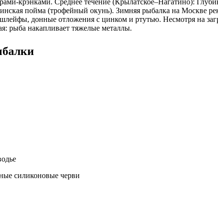
рами-крэнками. Среднее течение (Крылатское–Нагатино): Глубин
инская пойма (трофейный окунь). Зимняя рыбалка на Москве ре
шлейфы, донные отложения с цинком и ртутью. Несмотря на загр
я: рыба накапливает тяжелые металлы.
ыбалки
водье
мные силиконовые черви