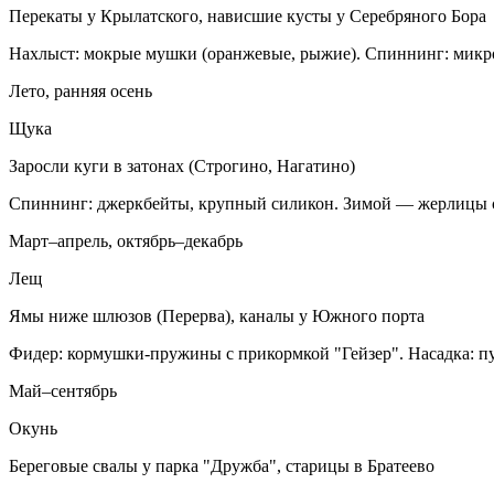
Перекаты у Крылатского, нависшие кусты у Серебряного Бора
Нахлыст: мокрые мушки (оранжевые, рыжие). Спиннинг: микр
Лето, ранняя осень
Щука
Заросли куги в затонах (Строгино, Нагатино)
Спиннинг: джеркбейты, крупный силикон. Зимой — жерлицы 
Март–апрель, октябрь–декабрь
Лещ
Ямы ниже шлюзов (Перерва), каналы у Южного порта
Фидер: кормушки-пружины с прикормкой "Гейзер". Насадка: п
Май–сентябрь
Окунь
Береговые свалы у парка "Дружба", старицы в Братеево