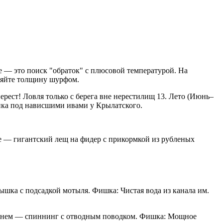
 — это поиск "обраток" с плюсовой температурой. На
ряйте толщину шурфом.
ерест! Ловля только с берега вне нерестилищ 13. Лето (Июнь–
чика под нависшими ивами у Крылатского.
ре — гигантский лещ на фидер с прикормкой из рубленых
ышка с подсадкой мотыля. Фишка: Чистая вода из канала им.
). Днем — спиннинг с отводным поводком. Фишка: Мощное