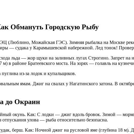
Как Обмануть Городскую Рыбу
 ТЭЦ (Люблино, Можайская ГЭС). Зимняя рыбалка на Москве реке
сиры — судака у Карамышевской набережной. Лед тонок! Прове
 схода льда — жор щуки на заливных лугах Строгино. Запрет на н
7 м) в районе Братеевского моста. На зорях — голавль на кузне
 пуглива из-за лодок и купальщиков.
овальным ямам. Джиг на свалах у Нагатинского затона. В октяб
а до Окраин
фейный окунь. Как: С лодки — джиг вдоль бровок. Зимой — морм
з отпускания улова — рыба относительно безопасна.
судак, берш. Как: Ночной джиг на русловой яме (глубина 18 м