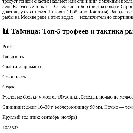
требует тонкой снасти: нахлыст или спиннинг с мелкими вобле
лещ. Ключевые точки — Серебряный Бор (чистая вода) и Строг
дают льду схватиться. Низовья (Люблино–Капотня): Заводские 
рыбы на Москве реке в этих водах — исключительно спортивна
📊 Таблица: Топ-5 трофеев и тактика р
Рыба
Где искать
Снасти и приманки
Сезонность
Судак
Русловые бровки у мостов (Лужники, Беседы), ночью на мелко
Спиннинг: джиг 10–30 г, воблеры-минноу 90 мм. Ночью — те
Круглый год (пик: сентябрь–ноябрь)
Голавль