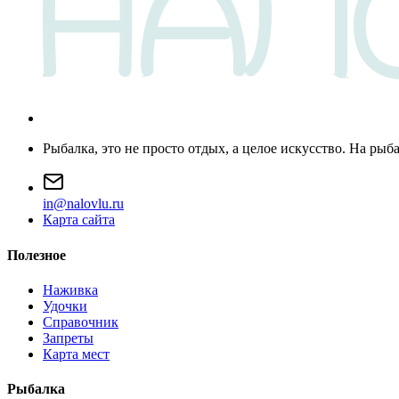
Рыбалка, это не просто отдых, а целое искусство. На рыб
i
n
@
n
a
l
o
v
l
u
.
r
u
Карта сайта
Полезное
Наживка
Удочки
Справочник
Запреты
Карта мест
Рыбалка