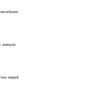
околебалки
с живцом
учок червей