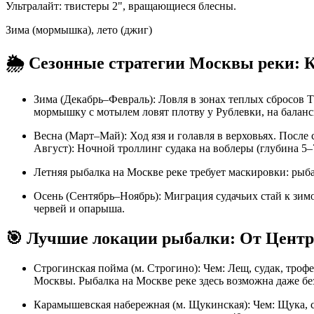
Ультралайт: твистеры 2", вращающиеся блесны.
Зима (мормышка), лето (джиг)
🌦️ Сезонные стратегии Москвы реки: 
Зима (Декабрь–Февраль): Ловля в зонах теплых сбросов
мормышку с мотылем ловят плотву у Рублевки, на балан
Весна (Март–Май): Ход язя и голавля в верховьях. После
Август): Ночной троллинг судака на воблеры (глубина 5–
Летняя рыбалка на Москве реке требует маскировки: рыба
Осень (Сентябрь–Ноябрь): Миграция судачьих стай к зим
червей и опарыша.
🎯 Лучшие локации рыбалки: От Центр
Строгинская пойма (м. Строгино): Чем: Лещ, судак, тро
Москвы. Рыбалка на Москве реке здесь возможна даже бе
Карамышевская набережная (м. Щукинская): Чем: Щука, 