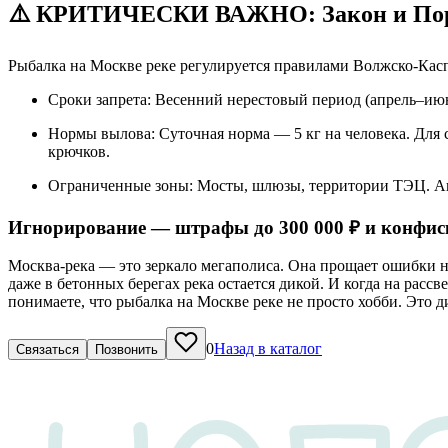
⚠️ КРИТИЧЕСКИ ВАЖНО: Закон и Поря
Рыбалка на Москве реке регулируется правилами Волжско-Касп
Сроки запрета: Весенний нерестовый период (апрель–июн
Нормы вылова: Суточная норма — 5 кг на человека. Для 
крючков.
Ограниченные зоны: Мосты, шлюзы, территории ТЭЦ. Ак
Игнорирование — штрафы до 300 000 ₽ и конфиск
Москва-река — это зеркало мегаполиса. Она прощает ошибки нов
даже в бетонных берегах река остается дикой. И когда на рассв
понимаете, что рыбалка на Москве реке не просто хобби. Это д
0
Назад в каталог
Связаться
Позвонить