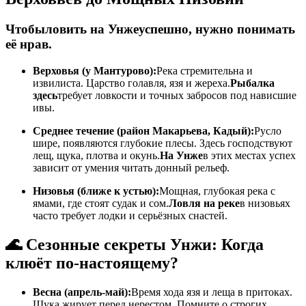
Чтобы
ловить на Унже
успешно, нужно понимать
её нрав.
Верховья (у Мантурово):
Река стремительна и
извилиста. Царство голавля, язя и жереха.
Рыбалка
здесь
требует ловкости и точных забросов под нависшие
ивы.
Среднее течение (район Макарьева, Кадый):
Русло
шире, появляются глубокие плесы. Здесь господствуют
лещ, щука, плотва и окунь.
На Унже
в этих местах успех
зависит от умения читать донный рельеф.
Низовья (ближе к устью):
Мощная, глубокая река с
ямами, где стоят судак и сом.
Ловля на реке
в низовьях
часто требует лодки и серьёзных снастей.
🌊 Сезонные секреты Унжи: Когда
клюёт по-настоящему?
Весна (апрель-май):
Время хода язя и леща в притоках.
Щука жирует перед нерестом. Помните о строгих