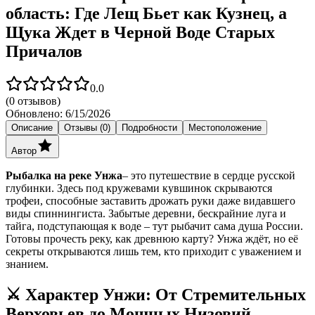
область: Где Лещ Бьет как Кузнец, а
Щука Ждет в Черной Воде Старых
Причалов
0.0
(
0
отзывов)
Обновлено:
6/15/2026
Описание
Отзывы (0)
Подробности
Местоположение
Автор
Рыбалка на реке Унжа
– это путешествие в сердце русской
глубинки. Здесь под кружевами кувшинок скрываются
трофеи, способные заставить дрожать руки даже видавшего
виды спиннингиста. Забытые деревни, бескрайние луга и
тайга, подступающая к воде – тут рыбачит сама душа России.
Готовы прочесть реку, как древнюю карту? Унжа ждёт, но её
секреты открываются лишь тем, кто приходит с уважением и
знанием.
⚔️ Характер Унжи: От Стремительных
Верховьев до Мощных Низовий