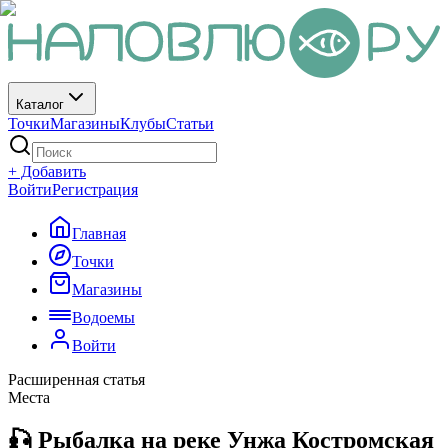
Каталог
Точки
Магазины
Клубы
Статьи
+ Добавить
Войти
Регистрация
Главная
Точки
Магазины
Водоемы
Войти
Расширенная статья
Места
🎣 Рыбалка на реке Унжа Костромская