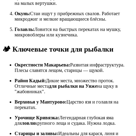
на малых вертушки.
Окунь:
Стаи ищут у прибрежных свалов. Работает
микроджиг и мелкие вращающиеся блёсны.
Голавль:
Ловится на быстрых перекатах на мушку,
микровоблеры или кузнечика.
🏕️ Ключевые точки для рыбалки
Окрестности Макарьева:
Развитая инфраструктура.
Плесы славятся лещом, старицы — щукой.
Район Кадый:
Дикие места, множество проток.
Отличные места
для рыбалки на Унже
на щуку в
"жабовниках".
Верховья у Мантурово:
Царство язя и голавля на
перекатах.
Урочище Кривязка:
Легендарная глубокая яма
для
ловли
крупного леща и судака. Нужна лодка.
Старицы и заливы:
Идеальны для карася, линя и