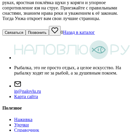
руках, яростная поклёвка щуки у коряги и упорное
сопротивление язя на струе. Приезжайте с правильными
снастями, знанием нрава реки и уважением к её законам.
Тогда Унжа откроет вам свои лучшие страницы.
0
Назад в каталог
Связаться
Позвонить
Рыбалка, это не просто отдых, а целое искусство. На
рыбалку ходят не за рыбой, а за душевным покоем.
i
n
@
n
a
l
o
v
l
u
.
r
u
Карта сайта
Полезное
Наживка
Удочки
Справочник