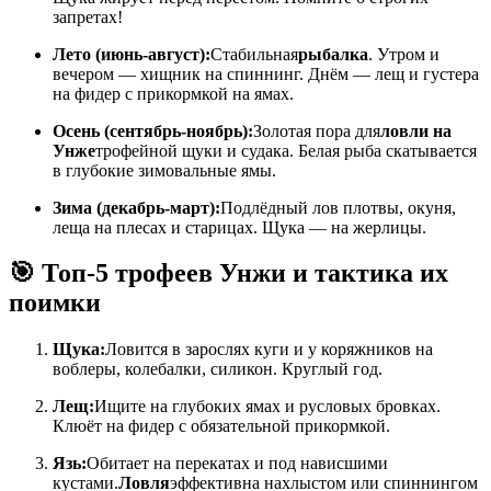
запретах!
Лето (июнь-август):
Стабильная
рыбалка
. Утром и
вечером — хищник на спиннинг. Днём — лещ и густера
на фидер с прикормкой на ямах.
Осень (сентябрь-ноябрь):
Золотая пора для
ловли на
Унже
трофейной щуки и судака. Белая рыба скатывается
в глубокие зимовальные ямы.
Зима (декабрь-март):
Подлёдный лов плотвы, окуня,
леща на плесах и старицах. Щука — на жерлицы.
🎯 Топ-5 трофеев Унжи и тактика их
поимки
Щука:
Ловится в зарослях куги и у коряжников на
воблеры, колебалки, силикон. Круглый год.
Лещ:
Ищите на глубоких ямах и русловых бровках.
Клюёт на фидер с обязательной прикормкой.
Язь:
Обитает на перекатах и под нависшими
кустами.
Ловля
эффективна нахлыстом или спиннингом