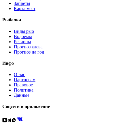
Запреты
Карта мест
Рыбалка
Виды рыб
Водоемы
Регионы
Прогноз клева
Прогноз на год
Инфо
О нас
Партнерам
Правовое
Политика
Данные
Соцсети и приложение