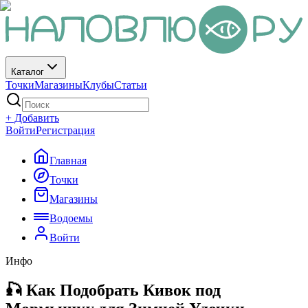
Каталог
Точки
Магазины
Клубы
Статьи
+ Добавить
Войти
Регистрация
Главная
Точки
Магазины
Водоемы
Войти
Инфо
🎣 Как Подобрать Кивок под