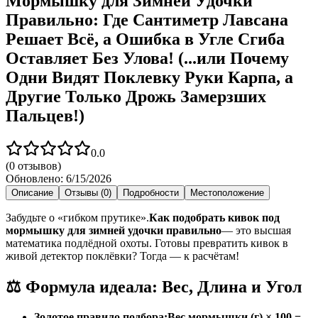
Мормышку для Зимней Удочки
Правильно: Где Сантиметр Лавсана
Решает Всё, а Ошибка в Угле Сгиба
Оставляет Без Улова! (...или Почему
Одни Видят Поклевку Руки Карпа, а
Другие Только Дрожь Замерзших
Пальцев!)
0.0
(
0
отзывов)
Обновлено:
6/15/2026
Описание
Отзывы (0)
Подробности
Местоположение
Забудьте о «гибком прутике».
Как подобрать кивок под
мормышку для зимней удочки правильно
— это высшая
математика подлёдной охоты. Готовы превратить кивок в
живой детектор поклёвки? Тогда — к расчётам!
⚖️ Формула идеала: Вес, Длина и Угол
Золотое правило подбора:Вес мормышки (г) × 100 =