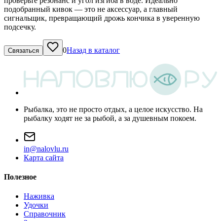
проверьте резонанс и угол изгиба в воде. Идеально
подобранный кивок — это не аксессуар, а главный
сигнальщик, превращающий дрожь кончика в уверенную
подсечку.
0
Назад в каталог
Связаться
Рыбалка, это не просто отдых, а целое искусство. На
рыбалку ходят не за рыбой, а за душевным покоем.
i
n
@
n
a
l
o
v
l
u
.
r
u
Карта сайта
Полезное
Наживка
Удочки
Справочник