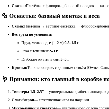
Связка:
Плетёнка + флюорокарбоновый поводок — класси
🔩 Оснастка: базовый монтаж и веса
Схема:
Плетёнка → вертлюг-застёжка → флюорокарбонов
Вес груза по условиям:
Пруд, мелководье (1–2 м):
0.8–1.5 г
Река с течением:
2–3 г
Глубокие омуты и ямы:
3–5 г
Крючки:
Тонкие, острые, с длинным цевьём (Owner, Gama
🪱 Приманки: кто главный в коробке н
Твистеры 1.5–2.5"
— универсальная «рабочая лошадка» д
Слаги/черви
— естественная игра на падении.
Микро-рачки и креатуры
— для точечного облова сложн