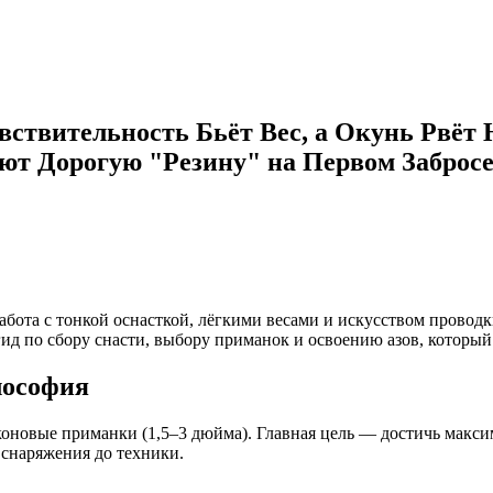
ствительность Бьёт Вес, а Окунь Рвёт 
яют Дорогую "Резину" на Первом Забросе
бота с тонкой оснасткой, лёгкими весами и искусством проводки
гид по сбору снасти, выбору приманок и освоению азов, который
лософия
иконовые приманки (1,5–3 дюйма). Главная цель — достичь макс
 снаряжения до техники.