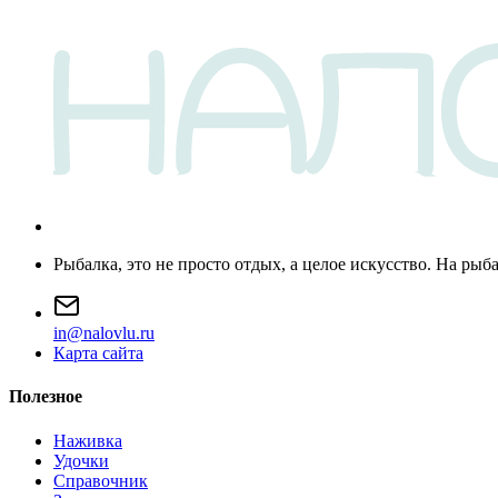
Рыбалка, это не просто отдых, а целое искусство. На рыб
i
n
@
n
a
l
o
v
l
u
.
r
u
Карта сайта
Полезное
Наживка
Удочки
Справочник