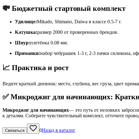
💸 Бюджетный стартовый комплект
Удилище:
Mikado, Shimano, Daiwa в классе 0.5-7 г.
Катушка:
размер 2000 от проверенных брендов.
Шнур:
плетёнка 0.08 мм.
Приманки:
набор чебурашек 1-3 г, 2-3 пачки силикона, о
📈 Практика и рост
Ведите краткий дневник: место, глубина, вес груза, цвет прим
✅ Микроджиг для начинающих: Кратки
Микроджиг для начинающих
— это путь от неловких забросо
к деталям. Соберите чувствительный комплект, отточите провод
0
Назад в каталог
Связаться