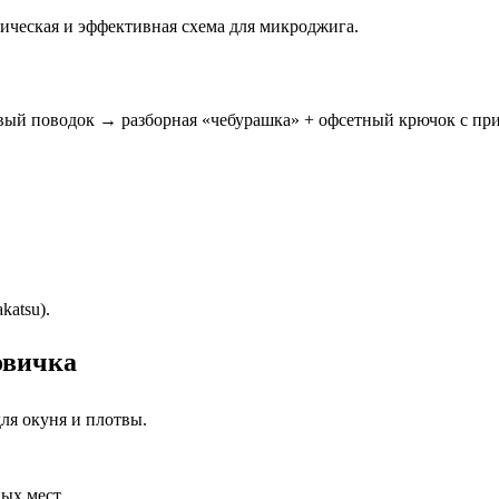
ческая и эффективная схема для микроджига.
ый поводок → разборная «чебурашка» + офсетный крючок с пр
katsu).
овичка
ля окуня и плотвы.
ых мест.