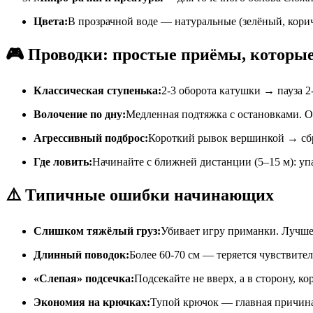
Цвета:
В прозрачной воде — натуральные (зелёный, кор
🎮 Проводки: простые приёмы, которые
Классическая ступенька:
2-3 оборота катушки → пауза 2
Волочение по дну:
Медленная подтяжка с остановками. О
Агрессивный подброс:
Короткий рывок вершинкой → сбр
Где ловить:
Начинайте с ближней дистанции (5–15 м): уп
⚠️ Типичные ошибки начинающих
Слишком тяжёлый груз:
Убивает игру приманки. Лучше
Длинный поводок:
Более 60-70 см — теряется чувствител
«Слепая» подсечка:
Подсекайте не вверх, а в сторону, к
Экономия на крючках:
Тупой крючок — главная причина