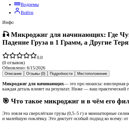
Водоемы
Войти
Инфо
🎣 Микроджиг для начинающих: Где Чув
Падение Груза в 1 Грамм, а Другие Тер
0.0
(
0
отзывов)
Обновлено:
6/15/2026
Описание
Отзывы (0)
Подробности
Местоположение
Микроджиг для начинающих
— это про нюансы: ювелирная ра
каждая деталь влияет на результат. Ниже — ваш практический 
🎯 Что такое микроджиг и в чём его фи
Это ловля на сверхлёгкие грузы (0,5–5 г) и миниатюрные сил
и малейшую поклёвку. Это диктует особый подход ко всему: от