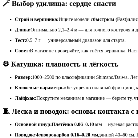
🪄 Выбор удилища: сердце снасти
Строй и вершинка:
Ищите модели с
быстрым (Fast)
или
с
Длина:
Оптимально 2,1–2,4 м — для точного контроля и 
Тест:
0,5–7 г — универсальный диапазон для старта.
Совет:
В магазине проверяйте, как гнётся вершинка. Нас
⚙️ Катушка: плавность и лёгкость
Размер:
1000–2500 по классификации Shimano/Daiwa. Лёг
Ключевые параметры:
Безупречно плавный фрикцион, 
Лайфхак:
Покрутите механизм в магазине — берите ту, чт
🧵 Леска и поводок: основы контакта с
Основной шнур:Плетёнка 0.06–0.10 мм
— нулевая растя
Поводок:Флюорокарбон 0.16–0.20 мм
длиной 40–60 см. 