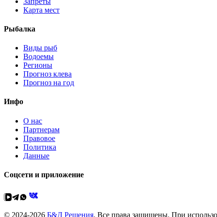
Запреты
Карта мест
Рыбалка
Виды рыб
Водоемы
Регионы
Прогноз клева
Прогноз на год
Инфо
О нас
Партнерам
Правовое
Политика
Данные
Соцсети и приложение
© 2024-2026
Б&Д Решения
. Все права защищены. При использо