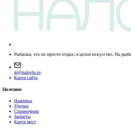
Рыбалка, это не просто отдых, а целое искусство. На рыб
i
n
@
n
a
l
o
v
l
u
.
r
u
Карта сайта
Полезное
Наживка
Удочки
Справочник
Запреты
Карта мест