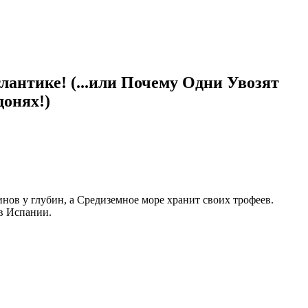
лантике! (...или Почему Одни Увозят
донях!)
инов у глубин, а Средиземное море хранит своих трофеев.
 в Испании.