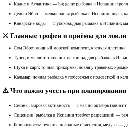
Кадис и Атлантика — big game рыбалка в Испании: тролл
Дельта Эбро — мелководная рыбалка в Испании: щука, ка
Канарские воды — глубоководная рыбалка в Испании: ма
⚔️ Главные трофеи и приёмы для ловли
Сом Эбро: мощный морской комплект, крепкая плетёнка,
Тунец и марлин: троллинг на живца; для рыбалка в Испа
Щука и карп: точная прикормка, ловля у травяных кромок
Кальмар: ночная рыбалка у побережья с подсветкой и ка
⚠️ Что важно учесть при планировании
Сезоны: морская активность — с мая по октябрь (зависит 
Лицензии: рыбалка в Испании требует разрешений — реч
Безопасность: течения, погодные изменения, медузы — дл