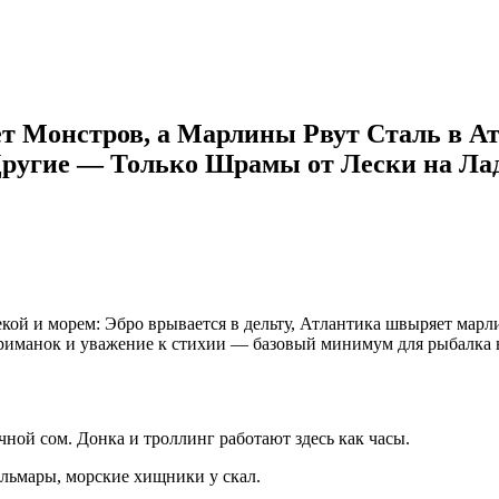
т Монстров, а Марлины Рвут Сталь в Ат
Другие — Только Шрамы от Лески на Ла
рекой и морем: Эбро врывается в дельту, Атлантика швыряет марл
с приманок и уважение к стихии — базовый минимум для рыбалка
ной сом. Донка и троллинг работают здесь как часы.
альмары, морские хищники у скал.