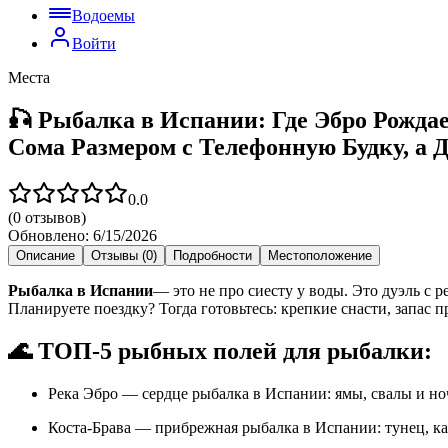
Водоемы
Войти
Места
🎣 Рыбалка в Испании: Где Эбро Рождае
Сома Размером с Телефонную Будку, а 
0.0
(
0
отзывов)
Обновлено:
6/15/2026
Описание
Отзывы (0)
Подробности
Местоположение
Рыбалка в Испании
— это не про сиесту у воды. Это дуэль с 
Планируете поездку? Тогда готовьтесь: крепкие снасти, запа
🌊 ТОП-5 рыбных полей для рыбалки:
Река Эбро — сердце рыбалка в Испании: ямы, свалы и ноч
Коста-Брава — прибрежная рыбалка в Испании: тунец, к