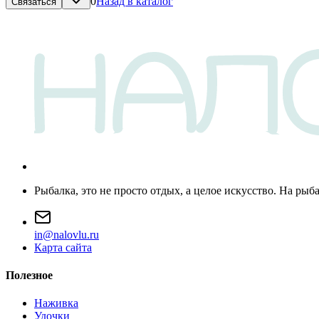
0
Назад в каталог
Связаться
Рыбалка, это не просто отдых, а целое искусство. На рыб
i
n
@
n
a
l
o
v
l
u
.
r
u
Карта сайта
Полезное
Наживка
Удочки