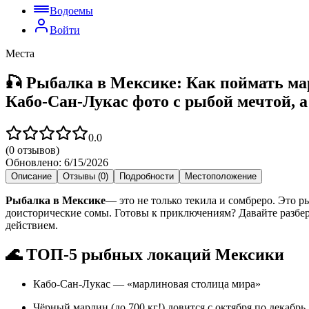
Водоемы
Войти
Места
🎣 Рыбалка в Мексике: Как поймать мар
Кабо-Сан-Лукас фото с рыбой мечтой, а
0.0
(
0
отзывов)
Обновлено:
6/15/2026
Описание
Отзывы (0)
Подробности
Местоположение
Рыбалка в Мексике
— это не только текила и сомбреро. Это 
доисторические сомы. Готовы к приключениям? Давайте разберём
действием.
🌊 ТОП-5 рыбных локаций Мексики
Кабо-Сан-Лукас — «марлиновая столица мира»
Чёрный марлин (до 700 кг!) ловится с октября по декабрь