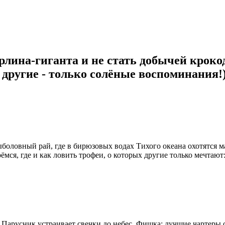
лина-гиганта и не стать добычей крокоди
 другие - только солёные воспоминания!
рыболовный рай, где в бирюзовых водах Тихого океана охотятся
ся, где и как ловить трофеи, о которых другие только мечтают:
. Парусник устраивает свечки до небес. Фишка: лучшие чартеры 