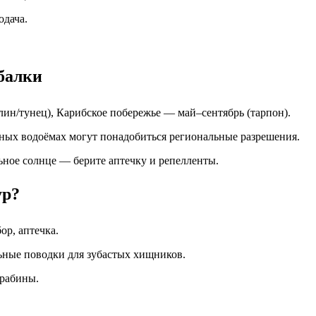
одача.
ыбалки
ин/тунец), Карибское побережье — май–сентябрь (тарпон).
сных водоёмах могут понадобиться региональные разрешения.
ьное солнце — берите аптечку и репелленты.
ур?
ор, аптечка.
льные поводки для зубастых хищников.
арабины.