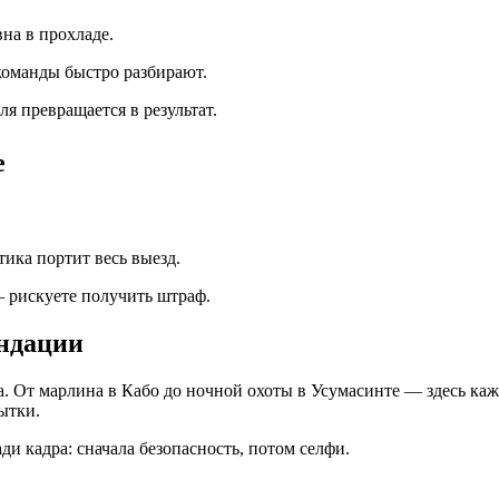
на в прохладе.
команды быстро разбирают.
ля превращается в результат.
е
ика портит весь выезд.
— рискуете получить штраф.
ендации
а. От марлина в Кабо до ночной охоты в Усумасинте — здесь ка
ытки.
ди кадра: сначала безопасность, потом селфи.