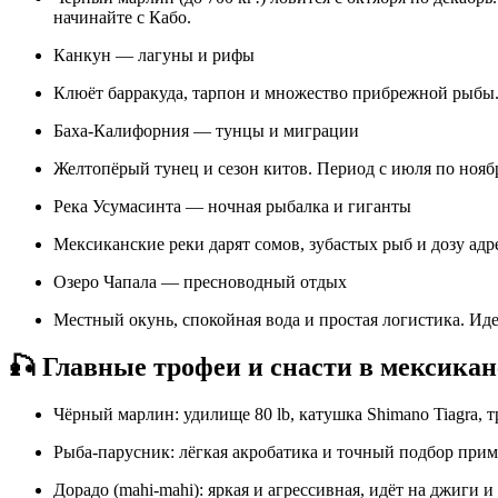
начинайте с Кабо.
Канкун — лагуны и рифы
Клюёт барракуда, тарпон и множество прибрежной рыбы. 
Баха-Калифорния — тунцы и миграции
Желтопёрый тунец и сезон китов. Период с июля по нояб
Река Усумасинта — ночная рыбалка и гиганты
Мексиканские реки дарят сомов, зубастых рыб и дозу ад
Озеро Чапала — пресноводный отдых
Местный окунь, спокойная вода и простая логистика. Ид
🎣 Главные трофеи и снасти в мексикан
Чёрный марлин: удилище 80 lb, катушка Shimano Tiagra, 
Рыба-парусник: лёгкая акробатика и точный подбор прим
Дорадо (mahi-mahi): яркая и агрессивная, идёт на джиги и