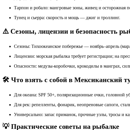
Тарпон и робало: мангровые зоны, живец и осторожная п
Тунец и сьерра: скорость и мощь — джиг и троллинг.
⚠️ Сезоны, лицензии и безопасность р
Сезоны: Тихоокеанское побережье — ноябрь–апрель (марл
Лицензии: морская рыбалка требует регистрации; на пре
Опасности: медузы-коробочки, крокодилы в манграх, сил
🛠️ Что взять с собой в Мексиканский т
Для океана: SPF 50+, поляризационные очки, головной уб
Для рек: репелленты, фонарик, неопреновые сапоги, ста
Универсально: запас приманок, прочные узлы, тросы и к
💡 Практические советы на рыбалке