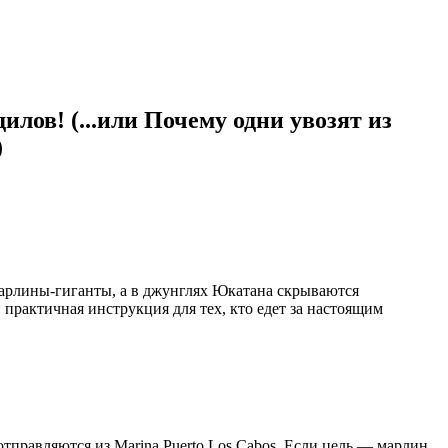
лов! (...или Почему одни увозят из
)
 марлины-гиганты, а в джунглях Юкатана скрываются
 практичная инструкция для тех, кто едет за настоящим
отправляются из Marina Puerto Los Cabos. Если цель — марлин,