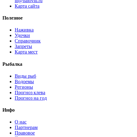
i
n
@
n
a
l
o
v
l
u
.
r
u
Карта сайта
Полезное
Наживка
Удочки
Справочник
Запреты
Карта мест
Рыбалка
Виды рыб
Водоемы
Регионы
Прогноз клева
Прогноз на год
Инфо
О нас
Партнерам
Правовое