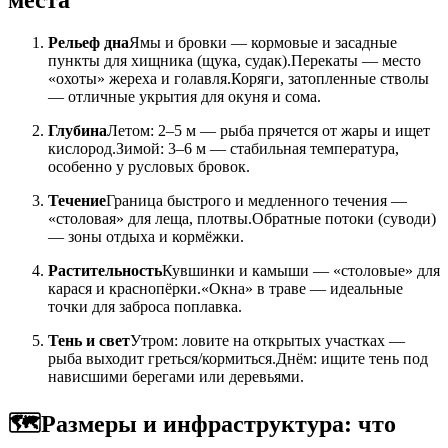
места
Рельеф дна
Ямы и бровки — кормовые и засадные
пункты для хищника (щука, судак).Перекаты — место
«охоты» жереха и голавля.Коряги, затопленные стволы
— отличные укрытия для окуня и сома.
Глубина
Летом: 2–5 м — рыба прячется от жары и ищет
кислород.Зимой: 3–6 м — стабильная температура,
особенно у русловых бровок.
Течение
Граница быстрого и медленного течения —
«столовая» для леща, плотвы.Обратные потоки (суводи)
— зоны отдыха и кормёжки.
Растительность
Кувшинки и камыши — «столовые» для
карася и краснопёрки.«Окна» в траве — идеальные
точки для заброса поплавка.
Тень и свет
Утром: ловите на открытых участках —
рыба выходит греться/кормиться.Днём: ищите тень под
нависшими берегами или деревьями.
🗺️
Размеры и инфраструктура: что