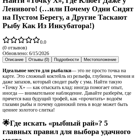
Найти «Точку Х», Где Клюёт Даже у
Ленивого! (…или Почему Одни Сидят
на Пустом Берегу, а Другие Таскают
Рыбу Как Из Инкубатора!)
0.0
(
0
отзывов)
Обновлено:
6/15/2026
Описание
Отзывы (0)
Подробности
Местоположение
Идеальное место для рыбалки
— это не просто точка на
карте. Это сложный коктейль из рельефа, глубины, течения и
даже запахов, который сводит рыбу с ума. Найти такую
«Точку Х» — как отыскать клад: иногда помогает опыт,
иногда — внимательное наблюдение. Давайте разберём, где
прячется ваш будущий трофей, как «прочитать» водоём
глазами рыбы и почему одинокий пень в воде может быть
ценнее золотого слитка!
🌟
Где искать «рыбный рай»? 5
главных правил для выбора удачного