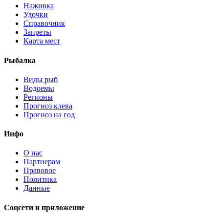
Наживка
Удочки
Справочник
Запреты
Карта мест
Рыбалка
Виды рыб
Водоемы
Регионы
Прогноз клева
Прогноз на год
Инфо
О нас
Партнерам
Правовое
Политика
Данные
Соцсети и приложение