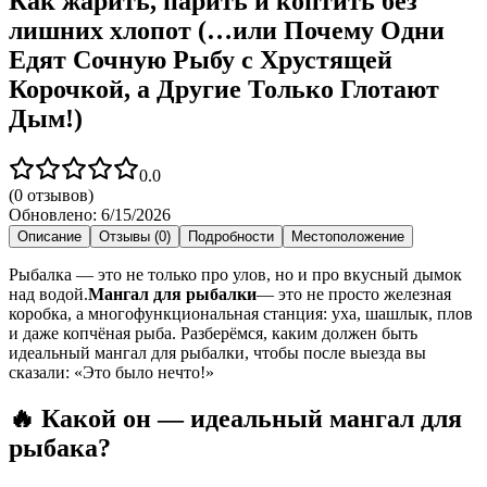
Как жарить, парить и коптить без
лишних хлопот (…или Почему Одни
Едят Сочную Рыбу с Хрустящей
Корочкой, а Другие Только Глотают
Дым!)
0.0
(
0
отзывов)
Обновлено:
6/15/2026
Описание
Отзывы (0)
Подробности
Местоположение
Рыбалка — это не только про улов, но и про вкусный дымок
над водой.
Мангал для рыбалки
— это не просто железная
коробка, а многофункциональная станция: уха, шашлык, плов
и даже копчёная рыба. Разберёмся, каким должен быть
идеальный мангал для рыбалки, чтобы после выезда вы
сказали: «Это было нечто!»
🔥 Какой он — идеальный мангал для
рыбака?