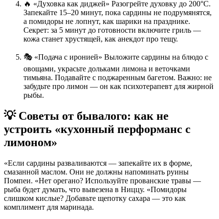
🔥 «Духовка как диджей» Разогрейте духовку до 200°C.
Запекайте 15–20 минут, пока сардины не подрумянятся,
а помидоры не лопнут, как шарики на празднике.
Секрет: за 5 минут до готовности включите гриль —
кожа станет хрустящей, как анекдот про тещу.
🎭 «Подача с иронией» Выложите сардины на блюдо с
овощами, украсьте дольками лимона и веточками
тимьяна. Подавайте с поджаренным багетом. Важно: не
забудьте про лимон — он как психотерапевт для жирной
рыбы.
💡 Советы от бывалого: как не
устроить «кухонный перформанс с
лимоном»
«Если сардины разваливаются — запекайте их в форме,
смазанной маслом. Они не должны напоминать руины
Помпеи. «Нет орегано? Используйте прованские травы —
рыба будет думать, что вывезена в Ниццу. «Помидоры
слишком кислые? Добавьте щепотку сахара — это как
комплимент для маринада.