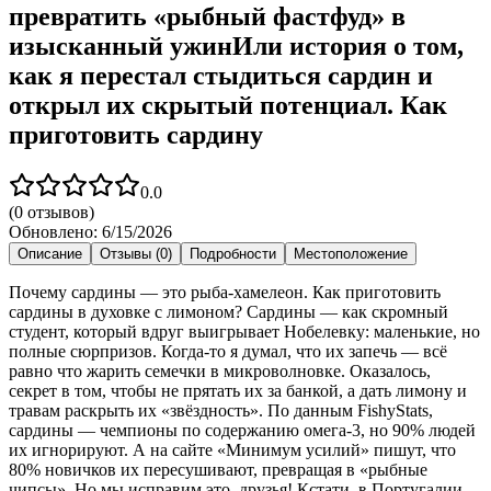
превратить «рыбный фастфуд» в
изысканный ужинИли история о том,
как я перестал стыдиться сардин и
открыл их скрытый потенциал. Как
приготовить сардину
0.0
(
0
отзывов)
Обновлено:
6/15/2026
Описание
Отзывы (0)
Подробности
Местоположение
Почему сардины — это рыба-хамелеон. Как приготовить
сардины в духовке с лимоном? Сардины — как скромный
студент, который вдруг выигрывает Нобелевку: маленькие, но
полные сюрпризов. Когда-то я думал, что их запечь — всё
равно что жарить семечки в микроволновке. Оказалось,
секрет в том, чтобы не прятать их за банкой, а дать лимону и
травам раскрыть их «звёздность». По данным FishyStats,
сардины — чемпионы по содержанию омега-3, но 90% людей
их игнорируют. А на сайте «Минимум усилий» пишут, что
80% новичков их пересушивают, превращая в «рыбные
чипсы». Но мы исправим это, друзья! Кстати, в Португалии