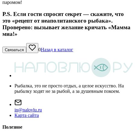
паромом!
P.S. Если гости спросят секрет — скажите, что
это «рецепт от неаполитанского рыбака».
Проверено: вызывает желание кричать «Мамма
миа!»
0
Назад в каталог
Связаться
Рыбалка, это не просто отдых, а целое искусство. На
рыбалку ходят не за рыбой, а за душевным покоем.
i
n
@
n
a
l
o
v
l
u
.
r
u
Карта сайта
Полезное