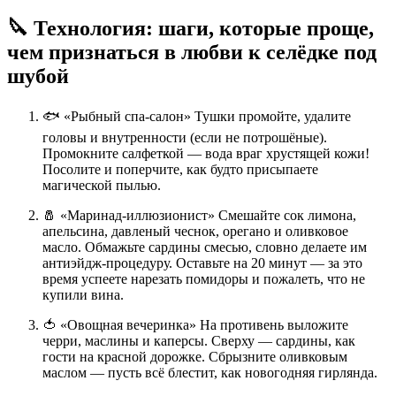
🔪 Технология: шаги, которые проще,
чем признаться в любви к селёдке под
шубой
🐟 «Рыбный спа-салон» Тушки промойте, удалите
головы и внутренности (если не потрошёные).
Промокните салфеткой — вода враг хрустящей кожи!
Посолите и поперчите, как будто присыпаете
магической пылью.
🧂 «Маринад-иллюзионист» Смешайте сок лимона,
апельсина, давленый чеснок, орегано и оливковое
масло. Обмажьте сардины смесью, словно делаете им
антиэйдж-процедуру. Оставьте на 20 минут — за это
время успеете нарезать помидоры и пожалеть, что не
купили вина.
🍅 «Овощная вечеринка» На противень выложите
черри, маслины и каперсы. Сверху — сардины, как
гости на красной дорожке. Сбрызните оливковым
маслом — пусть всё блестит, как новогодняя гирлянда.