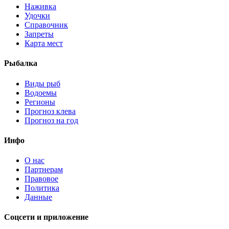
Наживка
Удочки
Справочник
Запреты
Карта мест
Рыбалка
Виды рыб
Водоемы
Регионы
Прогноз клева
Прогноз на год
Инфо
О нас
Партнерам
Правовое
Политика
Данные
Соцсети и приложение