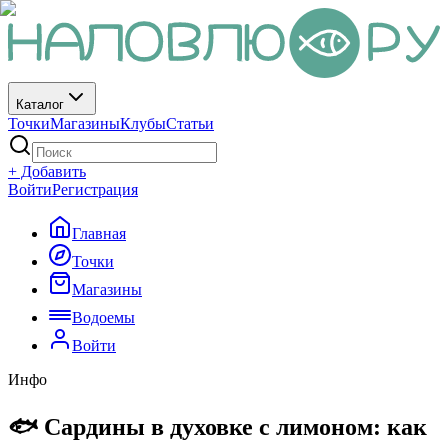
Каталог
Точки
Магазины
Клубы
Статьи
+ Добавить
Войти
Регистрация
Главная
Точки
Магазины
Водоемы
Войти
Инфо
🐟 Сардины в духовке с лимоном: как