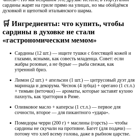
сардины жарят на гриле прямо на улицах, но мы обойдёмся
духовкой и щепоткой итальянского шарма.
🛒 Ингредиенты: что купить, чтобы
сардины в духовке не стали
«гастрономическим мемом»
Сардины (12 шт.) — ищите тушки с блестящей кожей и
глазами, ясными, как совесть младенца. Совет: если
жабры розовые, а не бурые — рыба свежая, как
утренний бриз.
Лимон (2 шт.) + апельсин (1 шт.) — цитрусовый дуэт для
маринада и декорума. Чеснок (4 зубца) + орегано (1 ст.л.)
+ тимьян (веточки) — ароматы, которые заставят кухню
пахнуть, как траттория в Риме.
Оливковое масло + каперсы (1 ст.л.) — первое для
сочности, второе — для пикантного «удара».
Помидоры черри (200 г) + маслины (горсть) — чтобы
сардины не скучали на противне. Багет (для подачи) —
потому что хлеб всему голова, даже в рыбном царстве.